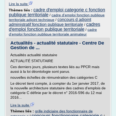
Lire la suite
cadre d'emploi categorie c fonction
Thèmes liés :
publique territoriale
/
cadre d'emploi fonction publique
concours d adjoint
territoriale adjoint technique
/
cadres
administratif fonction publique territoriale
/
d'emploi fonction publique territoriale
/
cadre
d'emploi fonction publique territoriale animateur
Actualités - actualité statutaire - Centre De
Gestion de ...
Actualités actualité statutaire
ACTUALITÉ STATUTAIRE
Ces derniers jours, plusieurs textes liés au PPCR mais
aussi à la loi déontologie sont parus.
nouvelles échelles de rémunération des catégories C
Le décret tient compte, à compter du 1er janvier 2017, de
la nouvelle architecture statutaire des cadres d'emplois de
catégorie C définie par le décret n° 2016-596 du 12 mai
2016...
Lire la suite
Thèmes liés :
grille indiciaire des fonctionnaire de
concours fonctionnaire categorie c