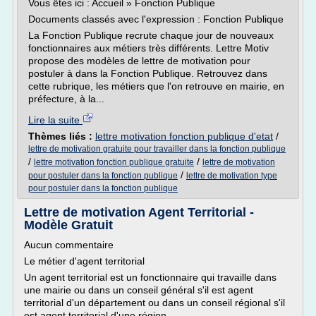
Vous êtes ici : Accueil » Fonction Publique
Documents classés avec l'expression : Fonction Publique
La Fonction Publique recrute chaque jour de nouveaux
fonctionnaires aux métiers très différents. Lettre Motiv
propose des modèles de lettre de motivation pour
postuler à dans la Fonction Publique. Retrouvez dans
cette rubrique, les métiers que l'on retrouve en mairie, en
préfecture, à la...
Lire la suite
Thèmes liés :
lettre motivation fonction publique d'etat
/
lettre de motivation gratuite pour travailler dans la fonction publique
/
/
lettre motivation fonction publique gratuite
lettre de motivation
/
pour postuler dans la fonction publique
lettre de motivation type
pour postuler dans la fonction publique
Lettre de motivation Agent Territorial -
Modèle Gratuit
Aucun commentaire
Le métier d'agent territorial
Un agent territorial est un fonctionnaire qui travaille dans
une mairie ou dans un conseil général s'il est agent
territorial d'un département ou dans un conseil régional s'il
est agent territorial d'une région.