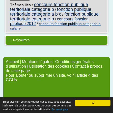
concours fonction publique
Thèmes liés :
territoriale categorie b
fonction publique
/
territoriale categorie a b c
fonction publique
/
territoriale categorie b
concours fonction
/
publique 2012
/
concours fonction publique categorie b
salaire
6 Ressources
Accueil
|
Mentions légales
|
Conditions générales
d'utilisation
|
Utilisation des cookies
|
Contact à propos
de cette page
Pour ajouter ou supprimer un site, voir l'article 4 des
CGUs
En poursuivant votre navigation sur ce site, vous acceptez
X
l'utilisation de cookies pour vous proposer des contenus et
services adaptés à vos centres d'intérêts.
En savoir plus