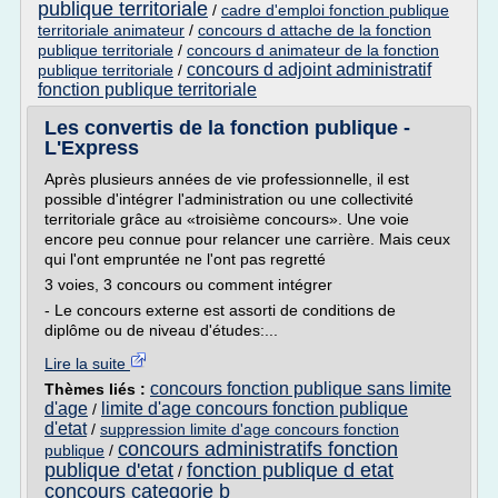
publique territoriale
/
cadre d'emploi fonction publique
territoriale animateur
/
concours d attache de la fonction
publique territoriale
/
concours d animateur de la fonction
concours d adjoint administratif
publique territoriale
/
fonction publique territoriale
Les convertis de la fonction publique -
L'Express
Après plusieurs années de vie professionnelle, il est
possible d'intégrer l'administration ou une collectivité
territoriale grâce au «troisième concours». Une voie
encore peu connue pour relancer une carrière. Mais ceux
qui l'ont empruntée ne l'ont pas regretté
3 voies, 3 concours ou comment intégrer
- Le concours externe est assorti de conditions de
diplôme ou de niveau d'études:...
Lire la suite
concours fonction publique sans limite
Thèmes liés :
d'age
limite d'age concours fonction publique
/
d'etat
/
suppression limite d'age concours fonction
concours administratifs fonction
publique
/
publique d'etat
fonction publique d etat
/
concours categorie b