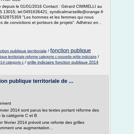
e depuis le 01/01/2016 Contact : Gérard CIMMELLI au
13015; tel:0491636421; syndicalmarseille@orange.fr
632875359 "Les hommes et les femmes qui nous
és de convictions et porteurs de projets". Adhérez en...
fonction publique
ction publique territoriale
/
/
ique territoriale reforme categorie c nouvelle grille indiciaire
/
grille indiciaire fonction publique 2014
2014 categorie c
on publique territoriale de ...
sement
anvier 2014 sont parus les textes portant réforme des
 la catégorie C et B.
r février 2014 prévoit une refonte des grilles
otamment une augmentation...