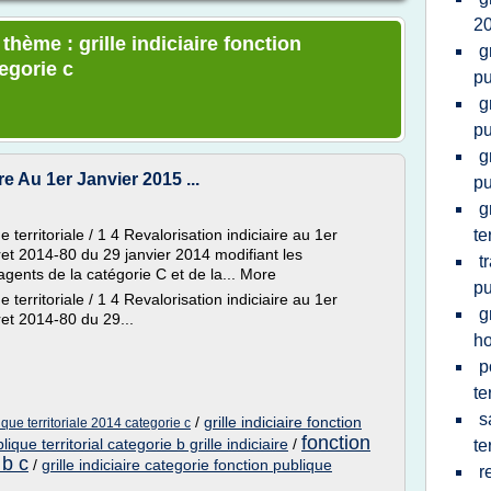
20
thème : grille indiciaire fonction
g
tegorie c
pu
g
pu
g
e Au 1er Janvier 2015 ...
pu
g
territoriale / 1 4 Revalorisation indiciaire au 1er
te
ret 2014-80 du 29 janvier 2014 modifiant les
t
 agents de la catégorie C et de la... More
pu
territoriale / 1 4 Revalorisation indiciaire au 1er
g
ret 2014-80 du 29...
ho
p
te
s
/
grille indiciaire fonction
lique territoriale 2014 categorie c
fonction
lique territorial categorie b grille indiciaire
/
te
 b c
/
grille indiciaire categorie fonction publique
r