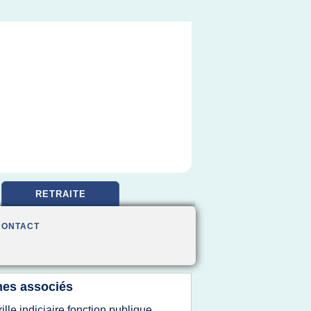
RETRAITE
CONTACT
es associés
rille indiciaire fonction publique