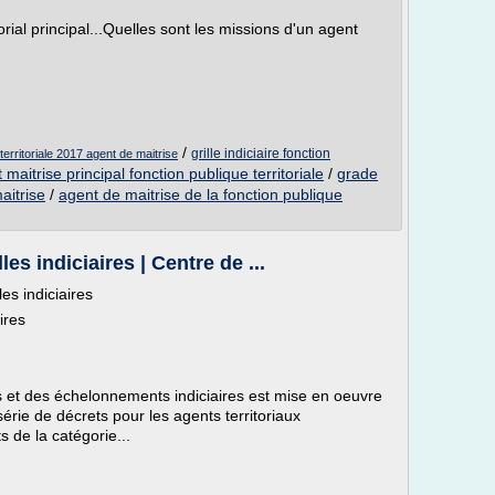
orial principal...Quelles sont les missions d'un agent
/
grille indiciaire fonction
e territoriale 2017 agent de maitrise
 maitrise principal fonction publique territoriale
/
grade
aitrise
/
agent de maitrise de la fonction publique
es indiciaires | Centre de ...
es indiciaires
ires
s et des échelonnements indiciaires est mise en oeuvre
érie de décrets pour les agents territoriaux
s de la catégorie...