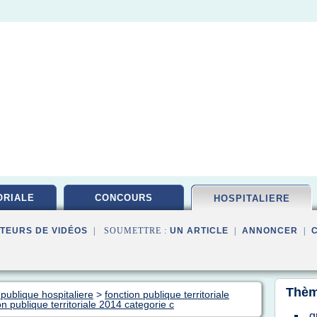
ORIALE
CONCOURS
HOSPITALIERE
TEURS DE VIDÉOS
| SOUMETTRE :
UN ARTICLE
|
ANNONCER
|
Thèm
 publique hospitaliere
>
fonction publique territoriale
tion publique territoriale 2014 categorie c
g