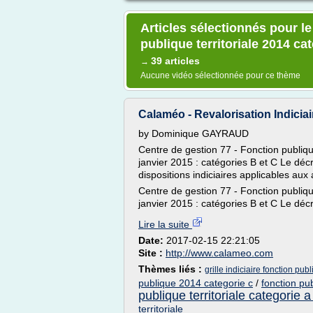
Articles sélectionnés pour le 
publique territoriale 2014 ca
39 articles
→
Aucune vidéo sélectionnée pour ce thème
Calaméo - Revalorisation Indiciair
by Dominique GAYRAUD
Centre de gestion 77 - Fonction publique 
janvier 2015 : catégories B et C Le déc
dispositions indiciaires applicables aux
Centre de gestion 77 - Fonction publique 
janvier 2015 : catégories B et C Le déc
Lire la suite
Date:
2017-02-15 22:21:05
Site :
http://www.calameo.com
Thèmes liés :
grille indiciaire fonction pub
publique 2014 categorie c
/
fonction pub
publique territoriale categorie a
territoriale