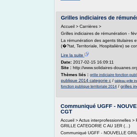
Grilles indiciaires de rémuné
Accueil > Carrières >
Grilles indiciaires de rémunération - fé
La rémunération des agents titulaires e
(�?tat, Territoriale, Hospitalière) se c
Lire la suite
Date:
2017-02-15 16:09:11
Site :
http://www.solidaires-douanes.or
Thèmes liés :
grille indiciaire fonction pub
publique 2014 categorie c
/
tableau grille i
/
grilles i
fonction publique territoriale 2014
Communiqué UGFF - NOUVEL
CGT
Accueil > Actus interprofessionnelle
GRILLE CATEGORIE C AU 1ER (...)
Communiqué UGFF - NOUVELLE GRIL