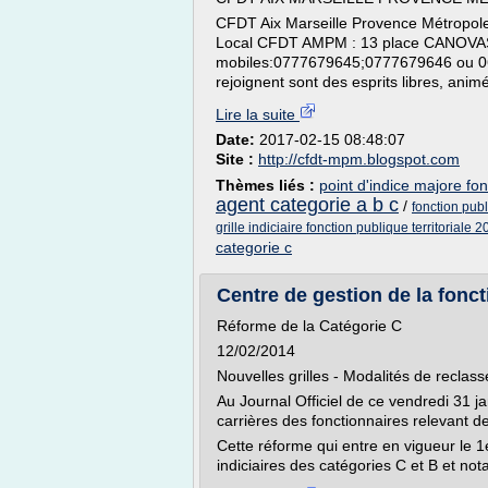
CFDT Aix Marseille Provence Métropol
Local CFDT AMPM : 13 place CANOVAS 
mobiles:0777679645;0777679646 ou 0
rejoignent sont des esprits libres, anim
Lire la suite
Date:
2017-02-15 08:48:07
Site :
http://cfdt-mpm.blogspot.com
Thèmes liés :
point d'indice majore fon
agent categorie a b c
/
fonction publ
grille indiciaire fonction publique territoriale 
categorie c
Centre de gestion de la foncti
Réforme de la Catégorie C
12/02/2014
Nouvelles grilles - Modalités de reclas
Au Journal Officiel de ce vendredi 31 j
carrières des fonctionnaires relevant de
Cette réforme qui entre en vigueur le 1e
indiciaires des catégories C et B et n