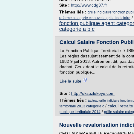
Site :
http://www.cdg37.fr
Thèmes liés :
grille indiciaire fonction pub
/
reforme categorie c nouvelle grille indiciaire
fonction publique agent categor
categorie a b c
Calcul Salaire Fonction Publiq
La Fonction Publique Territoriale. 7-IBI
Les règles dassujettissement de la cont
1982 9 juil 2013. Autrement dit, pas d
dachat. Ceux dont le calcul de la retra
fonction publique...
Lire la suite
Site :
http://oksuzlukoyu.com
Thèmes liés :
tableau grille indiciaire fonction 
/
calcul retrait
territoriale 2013 categorie c
/
publique territoriale 2014
grille salaire cate
Nouvelle revalorisation indici
CFDT AIX MARSEILLE PROVENCE M