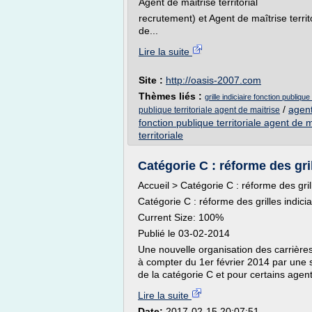
Agent de maitrise territorial
recrutement) et Agent de maîtrise territ
de...
Lire la suite
Site :
http://oasis-2007.com
Thèmes liés :
grille indiciaire fonction publiqu
/
agent
publique territoriale agent de maitrise
fonction publique territoriale agent de m
territoriale
Catégorie C : réforme des grill
Accueil > Catégorie C : réforme des grill
Catégorie C : réforme des grilles indicia
Current Size: 100%
Publié le 03-02-2014
Une nouvelle organisation des carrière
à compter du 1er février 2014 par une s
de la catégorie C et pour certains agent
Lire la suite
Date:
2017-02-15 20:07:51