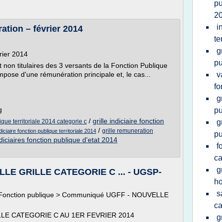
pu
2
i
ration – février 2014
te
g
vrier 2014
pu
t non titulaires des 3 versants de la Fonction Publique
ompose d'une rémunération principale et, le cas...
v
fo
g
g
pu
/
grille indiciaire fonction
lique territoriale 2014 categorie c
g
/
grille remuneration
ndiciaire fonction publique territoriale 2014
pu
ndiciaires fonction publique d'etat 2014
f
ca
g
LE GRILLE CATEGORIE C ... - UGSP-
ho
s
s > Fonction publique > Communiqué UGFF - NOUVELLE
ca
LE CATEGORIE C AU 1ER FEVRIER 2014
g