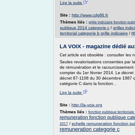
Lire la suite
Site :
http://www.cdg86.fr
Thèmes liés :
grille indiciaire fonction pub
publique 2014 categorie c
/
grilles indi
r
territorial categorie b grille indiciaire
/
LA VOIX - magazine dédié aux 
Cet article est obsolète : consulter les
Seules revalorisations consenties par la
de rémunération et le racourcissement
compter du 1er février 2014. Le décret
décret 87-1108 du 30 décembre 1987 qui
catégorie C dans la fonction...
Lire la suite
Site :
http://la-voix.org
Thèmes liés :
fonction publique territoriale
remuneration fonction publique cat
/
echelle remuneration fonction publ
2017
remuneration categorie c