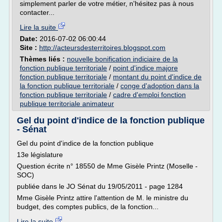
simplement parler de votre métier, n'hésitez pas à nous
contacter...
Lire la suite
Date:
2016-07-02 06:00:44
Site :
http://acteursdesterritoires.blogspot.com
Thèmes liés :
nouvelle bonification indiciaire de la
fonction publique territoriale
/
point d'indice majore
fonction publique territoriale
/
montant du point d'indice de
la fonction publique territoriale
/
conge d'adoption dans la
fonction publique territoriale
/
cadre d'emploi fonction
publique territoriale animateur
Gel du point d'indice de la fonction publique
- Sénat
Gel du point d'indice de la fonction publique
13e législature
Question écrite n° 18550 de Mme Gisèle Printz (Moselle -
SOC)
publiée dans le JO Sénat du 19/05/2011 - page 1284
Mme Gisèle Printz attire l'attention de M. le ministre du
budget, des comptes publics, de la fonction...
Lire la suite