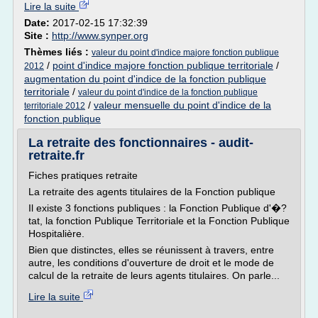
Lire la suite
Date:
2017-02-15 17:32:39
Site :
http://www.synper.org
Thèmes liés :
valeur du point d'indice majore fonction publique
/
point d'indice majore fonction publique territoriale
/
2012
augmentation du point d'indice de la fonction publique
territoriale
/
valeur du point d'indice de la fonction publique
/
valeur mensuelle du point d'indice de la
territoriale 2012
fonction publique
La retraite des fonctionnaires - audit-
retraite.fr
Fiches pratiques retraite
La retraite des agents titulaires de la Fonction publique
Il existe 3 fonctions publiques : la Fonction Publique d'�?
tat, la fonction Publique Territoriale et la Fonction Publique
Hospitalière.
Bien que distinctes, elles se réunissent à travers, entre
autre, les conditions d'ouverture de droit et le mode de
calcul de la retraite de leurs agents titulaires. On parle...
Lire la suite