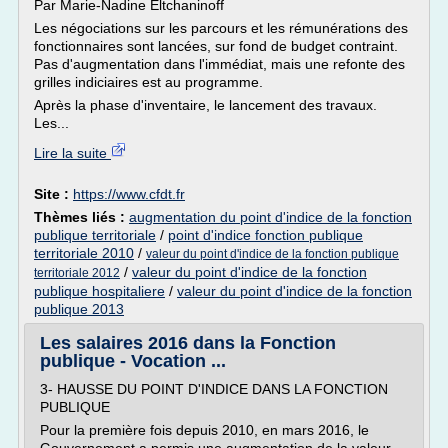
Par Marie-Nadine Eltchaninoff
Les négociations sur les parcours et les rémunérations des
fonctionnaires sont lancées, sur fond de budget contraint.
Pas d'augmentation dans l'immédiat, mais une refonte des
grilles indiciaires est au programme.
Après la phase d'inventaire, le lancement des travaux.
Les...
Lire la suite
Site :
https://www.cfdt.fr
Thèmes liés :
augmentation du point d'indice de la fonction
publique territoriale
/
point d'indice fonction publique
territoriale 2010
/
valeur du point d'indice de la fonction publique
/
valeur du point d'indice de la fonction
territoriale 2012
publique hospitaliere
/
valeur du point d'indice de la fonction
publique 2013
Les salaires 2016 dans la Fonction
publique - Vocation ...
3- HAUSSE DU POINT D'INDICE DANS LA FONCTION
PUBLIQUE
Pour la première fois depuis 2010, en mars 2016, le