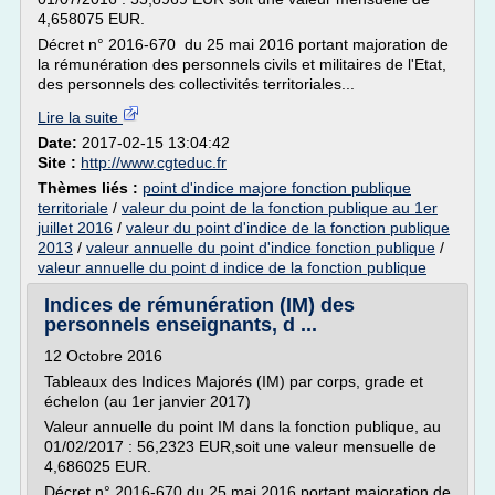
4,658075 EUR.
Décret n° 2016-670 du 25 mai 2016 portant majoration de
la rémunération des personnels civils et militaires de l'Etat,
des personnels des collectivités territoriales...
Lire la suite
Date:
2017-02-15 13:04:42
Site :
http://www.cgteduc.fr
Thèmes liés :
point d'indice majore fonction publique
territoriale
/
valeur du point de la fonction publique au 1er
juillet 2016
/
valeur du point d'indice de la fonction publique
2013
/
valeur annuelle du point d'indice fonction publique
/
valeur annuelle du point d indice de la fonction publique
Indices de rémunération (IM) des
personnels enseignants, d ...
12 Octobre 2016
Tableaux des Indices Majorés (IM) par corps, grade et
échelon (au 1er janvier 2017)
Valeur annuelle du point IM dans la fonction publique, au
01/02/2017 : 56,2323 EUR,soit une valeur mensuelle de
4,686025 EUR.
Décret n° 2016-670 du 25 mai 2016 portant majoration de