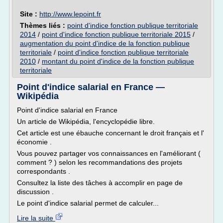
Site :
http://www.lepoint.fr
Thèmes liés :
point d'indice fonction publique territoriale
2014
/
point d'indice fonction publique territoriale 2015
/
augmentation du point d'indice de la fonction publique
territoriale
/
point d'indice fonction publique territoriale
2010
/
montant du point d'indice de la fonction publique
territoriale
Point d'indice salarial en France —
Wikipédia
Point d'indice salarial en France
Un article de Wikipédia, l'encyclopédie libre.
Cet article est une ébauche concernant le droit français et l'
économie .
Vous pouvez partager vos connaissances en l'améliorant (
comment ? ) selon les recommandations des projets
correspondants .
Consultez la liste des tâches à accomplir en page de
discussion .
Le point d'indice salarial permet de calculer...
Lire la suite