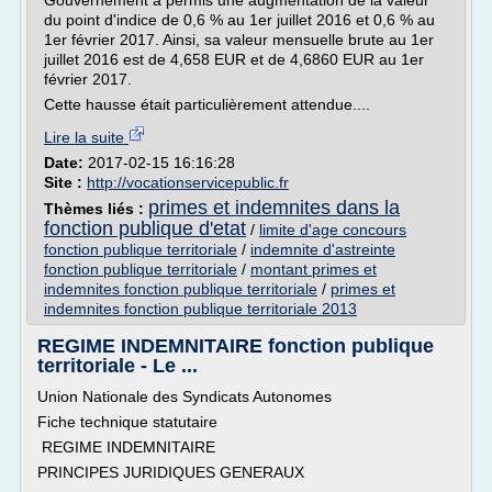
Gouvernement a permis une augmentation de la valeur
du point d'indice de 0,6 % au 1er juillet 2016 et 0,6 % au
1er février 2017. Ainsi, sa valeur mensuelle brute au 1er
juillet 2016 est de 4,658 EUR et de 4,6860 EUR au 1er
février 2017.
Cette hausse était particulièrement attendue....
Lire la suite
Date:
2017-02-15 16:16:28
Site :
http://vocationservicepublic.fr
primes et indemnites dans la
Thèmes liés :
fonction publique d'etat
/
limite d'age concours
fonction publique territoriale
/
indemnite d'astreinte
fonction publique territoriale
/
montant primes et
indemnites fonction publique territoriale
/
primes et
indemnites fonction publique territoriale 2013
REGIME INDEMNITAIRE fonction publique
territoriale - Le ...
Union Nationale des Syndicats Autonomes
Fiche technique statutaire
REGIME INDEMNITAIRE
PRINCIPES JURIDIQUES GENERAUX