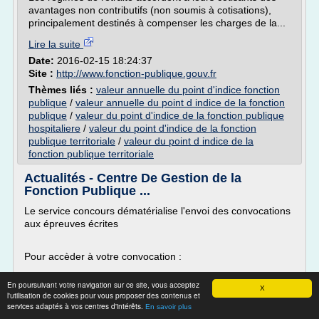
avantages non contributifs (non soumis à cotisations),
principalement destinés à compenser les charges de la...
Lire la suite
Date:
2016-02-15 18:24:37
Site :
http://www.fonction-publique.gouv.fr
Thèmes liés :
valeur annuelle du point d'indice fonction
publique
/
valeur annuelle du point d indice de la fonction
publique
/
valeur du point d'indice de la fonction publique
hospitaliere
/
valeur du point d'indice de la fonction
publique territoriale
/
valeur du point d indice de la
fonction publique territoriale
Actualités - Centre De Gestion de la
Fonction Publique ...
Le service concours dématérialise l'envoi des convocations
aux épreuves écrites
Pour accèder à votre convocation :
En poursuivant votre navigation sur ce site, vous acceptez
Il appartient à chaque candidat inscrit à l'examen
X
l'utilisation de cookies pour vous proposer des contenus et
professionnel d'adjoint administratif principal de 2ème
services adaptés à vos centres d'intérêts.
En savoir plus
classe (anciennement adjoint administratif de 1ère classe)