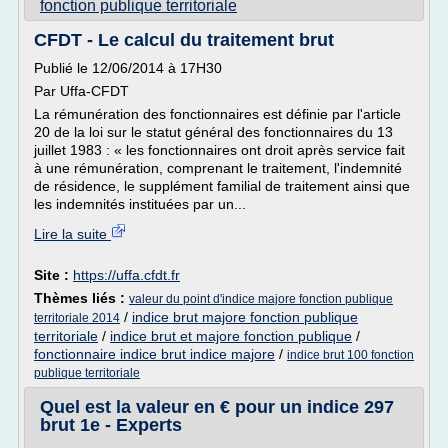
fonction publique territoriale
CFDT - Le calcul du traitement brut
Publié le 12/06/2014 à 17H30
Par Uffa-CFDT
La rémunération des fonctionnaires est définie par l'article
20 de la loi sur le statut général des fonctionnaires du 13
juillet 1983 : « les fonctionnaires ont droit après service fait
à une rémunération, comprenant le traitement, l'indemnité
de résidence, le supplément familial de traitement ainsi que
les indemnités instituées par un...
Lire la suite
Site :
https://uffa.cfdt.fr
Thèmes liés :
valeur du point d'indice majore fonction publique
/
indice brut majore fonction publique
territoriale 2014
territoriale
/
indice brut et majore fonction publique
/
fonctionnaire indice brut indice majore
/
indice brut 100 fonction
publique territoriale
Quel est la valeur en € pour un indice 297
brut 1e - Experts