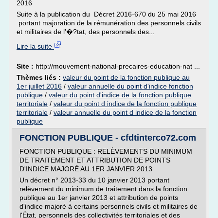
2016
Suite à la publication du Décret 2016-670 du 25 mai 2016
portant majoration de la rémunération des personnels civils
et militaires de l'�?tat, des personnels des...
Lire la suite
Site :
http://mouvement-national-precaires-education-nat ...
Thèmes liés :
valeur du point de la fonction publique au
1er juillet 2016
/
valeur annuelle du point d'indice fonction
publique
/
valeur du point d'indice de la fonction publique
territoriale
/
valeur du point d indice de la fonction publique
territoriale
/
valeur annuelle du point d indice de la fonction
publique
FONCTION PUBLIQUE - cfdtinterco72.com
FONCTION PUBLIQUE : RELÈVEMENTS DU MINIMUM
DE TRAITEMENT ET ATTRIBUTION DE POINTS
D'INDICE MAJORÉ AU 1ER JANVIER 2013
Un décret n° 2013-33 du 10 janvier 2013 portant
relèvement du minimum de traitement dans la fonction
publique au 1er janvier 2013 et attribution de points
d'indice majoré à certains personnels civils et militaires de
l'État, personnels des collectivités territoriales et des