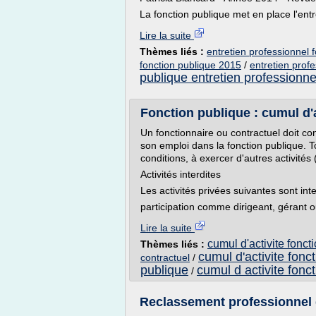
La fonction publique met en place l'entre
Lire la suite
Thèmes liés :
entretien professionnel 
fonction publique 2015
/
entretien profe
publique entretien professionne
Fonction publique : cumul d'a
Un fonctionnaire ou contractuel doit con
son emploi dans la fonction publique. To
conditions, à exercer d'autres activités 
Activités interdites
Les activités privées suivantes sont inte
participation comme dirigeant, gérant o
Lire la suite
cumul d'activite fonct
Thèmes liés :
cumul d'activite fonc
contractuel
/
publique
cumul d activite fonc
/
Reclassement professionnel d