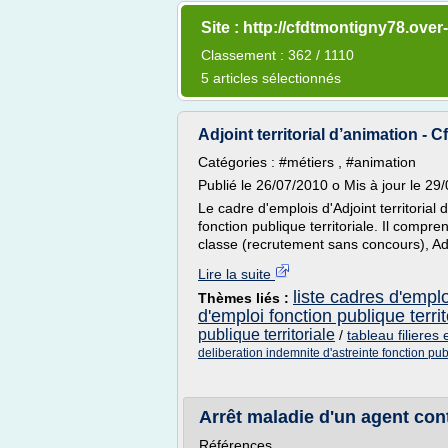
Site : http://cfdtmontigny78.ove
Classement : 362 / 1110
5 articles sélectionnés
Adjoint territorial d’animation - C
Catégories : #métiers , #animation
Publié le 26/07/2010 o Mis à jour le 29
Le cadre d'emplois d'Adjoint territorial 
fonction publique territoriale. Il compre
classe (recrutement sans concours), Adjo
Lire la suite
liste cadres d'emplo
Thèmes liés :
d'emploi fonction publique territ
publique territoriale
/
tableau filieres
deliberation indemnite d'astreinte fonction publ
Arrêt maladie d'un agent cont
Références