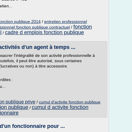
tien...
fonction publique 2014
/
entretien professionnel
fonction
ssionnel fonction publique contractuel
/
l
cadre d emplois fonction publique
/
ctivités d'un agent à temps ...
sacrer l'intégralité de son activité professionnelle à
utefois, il peut être autorisé, sous certaines
(lucratives ou non) à titre accessoire.
rdites :
u...
ion publique prive
/
cumul d'activite fonction publique
tion publique
cumul d activite fonction
/
tionnaire
'un fonctionnaire pour ...