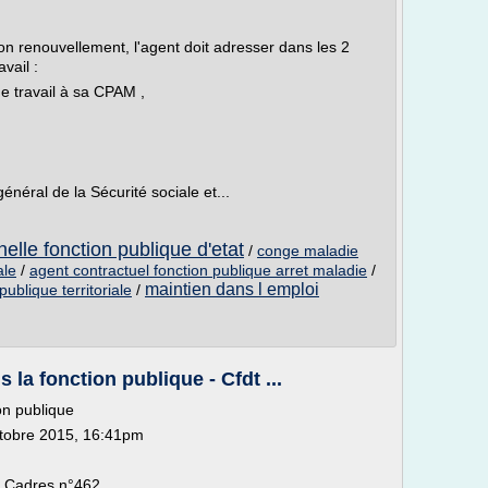
n renouvellement, l'agent doit adresser dans les 2
avail :
de travail à sa CPAM ,
néral de la Sécurité sociale et...
elle fonction publique d'etat
/
conge maladie
ale
/
agent contractuel fonction publique arret maladie
/
maintien dans l emploi
ublique territoriale
/
 la fonction publique - Cfdt ...
on publique
Octobre 2015, 16:41pm
e Cadres n°462