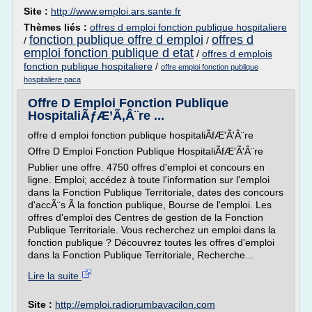
Site :
http://www.emploi.ars.sante.fr
Thèmes liés :
offres d emploi fonction publique hospitaliere
fonction publique offre d emploi
offres d
/
/
emploi fonction publique d etat
/
offres d emplois
fonction publique hospitaliere
/
offre emploi fonction publique
hospitaliere paca
Offre D Emploi Fonction Publique
HospitaliÃƒÆ’Ã‚Â¨re ...
offre d emploi fonction publique hospitaliÃfÆ'Ã'Â¨re
Offre D Emploi Fonction Publique HospitaliÃfÆ'Ã'Â¨re
Publier une offre. 4750 offres d'emploi et concours en
ligne. Emploi; accédez à toute l'information sur l'emploi
dans la Fonction Publique Territoriale, dates des concours
d'accÃ¨s Ã la fonction publique, Bourse de l'emploi. Les
offres d'emploi des Centres de gestion de la Fonction
Publique Territoriale. Vous recherchez un emploi dans la
fonction publique ? Découvrez toutes les offres d'emploi
dans la Fonction Publique Territoriale, Recherche...
Lire la suite
Site :
http://emploi.radiorumbavacilon.com