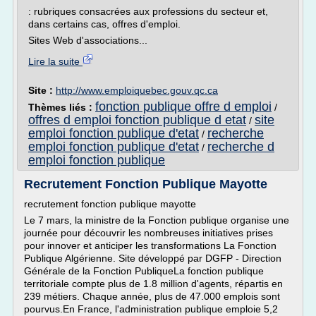
: rubriques consacrées aux professions du secteur et,
dans certains cas, offres d'emploi.
Sites Web d'associations...
Lire la suite
Site :
http://www.emploiquebec.gouv.qc.ca
fonction publique offre d emploi
Thèmes liés :
/
offres d emploi fonction publique d etat
site
/
emploi fonction publique d'etat
recherche
/
emploi fonction publique d'etat
recherche d
/
emploi fonction publique
Recrutement Fonction Publique Mayotte
recrutement fonction publique mayotte
Le 7 mars, la ministre de la Fonction publique organise une
journée pour découvrir les nombreuses initiatives prises
pour innover et anticiper les transformations La Fonction
Publique Algérienne. Site développé par DGFP - Direction
Générale de la Fonction PubliqueLa fonction publique
territoriale compte plus de 1.8 million d'agents, répartis en
239 métiers. Chaque année, plus de 47.000 emplois sont
pourvus.En France, l'administration publique emploie 5,2