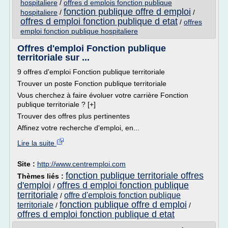
hospitaliere
/
offres d emplois fonction publique
fonction publique offre d emploi
hospitaliere
/
/
offres d emploi fonction publique d etat
/
offres
emploi fonction publique hospitaliere
Offres d'emploi Fonction publique
territoriale sur ...
9 offres d'emploi Fonction publique territoriale
Trouver un poste Fonction publique territoriale
Vous cherchez à faire évoluer votre carrière Fonction
publique territoriale ? [+]
Trouver des offres plus pertinentes
Affinez votre recherche d'emploi, en...
Lire la suite
Site :
http://www.centremploi.com
fonction publique territoriale offres
Thèmes liés :
d'emploi
offres d emploi fonction publique
/
territoriale
offre d'emplois fonction publique
/
fonction publique offre d emploi
territoriale
/
/
offres d emploi fonction publique d etat