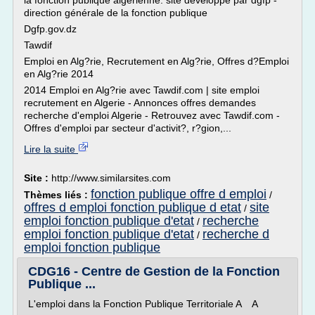
la fonction publique algérienne. site développé par dgfp -
direction générale de la fonction publique
Dgfp.gov.dz
Tawdif
Emploi en Alg?rie, Recrutement en Alg?rie, Offres d?Emploi
en Alg?rie 2014
2014 Emploi en Alg?rie avec Tawdif.com | site emploi
recrutement en Algerie - Annonces offres demandes
recherche d'emploi Algerie - Retrouvez avec Tawdif.com -
Offres d'emploi par secteur d'activit?, r?gion,...
Lire la suite
Site :
http://www.similarsites.com
fonction publique offre d emploi
Thèmes liés :
/
offres d emploi fonction publique d etat
site
/
emploi fonction publique d'etat
recherche
/
emploi fonction publique d'etat
recherche d
/
emploi fonction publique
CDG16 - Centre de Gestion de la Fonction
Publique ...
L'emploi dans la Fonction Publique Territoriale A A