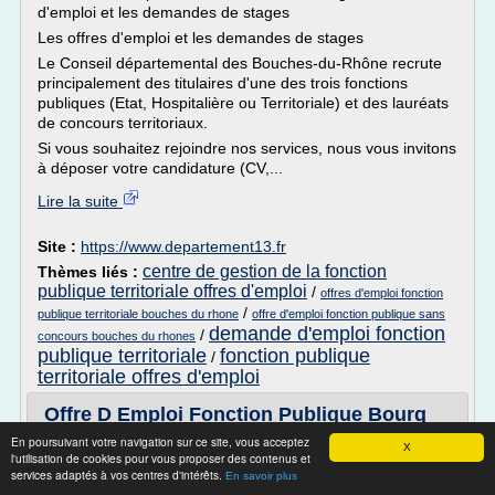
d'emploi et les demandes de stages
Les offres d'emploi et les demandes de stages
Le Conseil départemental des Bouches-du-Rhône recrute
principalement des titulaires d'une des trois fonctions
publiques (Etat, Hospitalière ou Territoriale) et des lauréats
de concours territoriaux.
Si vous souhaitez rejoindre nos services, nous vous invitons
à déposer votre candidature (CV,...
Lire la suite
Site :
https://www.departement13.fr
centre de gestion de la fonction
Thèmes liés :
publique territoriale offres d'emploi
/
offres d'emploi fonction
/
publique territoriale bouches du rhone
offre d'emploi fonction publique sans
demande d'emploi fonction
/
concours bouches du rhones
publique territoriale
fonction publique
/
territoriale offres d'emploi
Offre D Emploi Fonction Publique Bourg
En Bresse
En poursuivant votre navigation sur ce site, vous acceptez
X
l'utilisation de cookies pour vous proposer des contenus et
offre d emploi fonction publique bourg en bresse
services adaptés à vos centres d'intérêts.
En savoir plus
Offre D Emploi Fonction Publique Bourg En Bresse