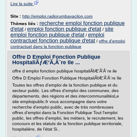
Lire la suite
Site :
http://emploi.radiorumbavacilon.com
recherche emploi fonction publique
Thèmes liés :
d'etat
emploi fonction publique d'etat
site
/
/
emploi fonction publique d'etat
emploi
/
contractuel fonction publique d'etat
/
offre d'emploi
contractuel dans la fonction publique
Offre D Emploi Fonction Publique
HospitaliÃƒÆ’Ã‚Â¨re Ile ...
offre d emploi fonction publique hospitaliÃfÆ'Ã'Â¨re ile
Offre D Emploi Fonction Publique HospitaliÃfÆ'Ã'Â¨re Ile
Toutes les offres d'emploi de la fonction publique et du
secteur public. Les offres d'emploi des communes, des
départements, des régions et des intercommunalitésLe
site emploipublic.fr vous accompagne dans votre
recherche d'emploi public, avec de très nombreuses
offres d'emploi dans la Fonction Publique Tout l'emploi
public, les offres d'emploi, les métiers, le recrutement, les
concours et les statuts de la fonction publique territoriale,
hospitalière, de l'état Si...