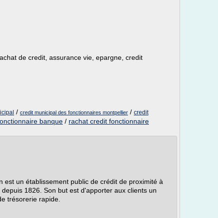
achat de credit, assurance vie, epargne, credit
/
/
icipal
credit
credit municipal des fonctionnaires montpellier
 fonctionnaire banque
/
rachat credit fonctionnaire
 est un établissement public de crédit de proximité à
n depuis 1826. Son but est d'apporter aux clients un
e trésorerie rapide.