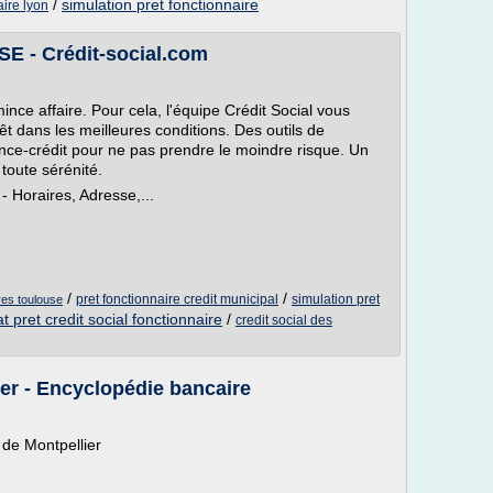
/
simulation pret fonctionnaire
aire lyon
E - Crédit-social.com
nce affaire. Pour cela, l'équipe Crédit Social vous
 dans les meilleures conditions. Des outils de
ance-crédit pour ne pas prendre le moindre risque. Un
oute sérénité.
Horaires, Adresse,...
/
/
pret fonctionnaire credit municipal
simulation pret
res toulouse
t pret credit social fonctionnaire
/
credit social des
ier - Encyclopédie bancaire
 de Montpellier