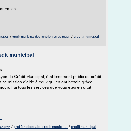
ouen les...
/
/
icipal
credit municipal
credit municipal des fonctionnaires rouen
edit municipal
on
yon, le Crédit Municipal, établissement public de crédit
rs sa mission d'aide à ceux qui en ont besoin grâce
jourd'hui tous les services que vous êtes en droit
om
/
/
pret fonctionnaire credit municipal
credit municipal
res lyon