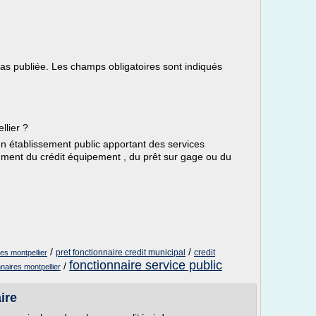
s publiée. Les champs obligatoires sont indiqués
llier ?
un établissement public apportant des services
amment du crédit équipement , du prêt sur gage ou du
/
/
pret fonctionnaire credit municipal
credit
res montpellier
fonctionnaire service public
/
nnaires montpellier
ire