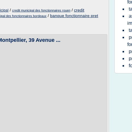
fo
t
/
/
credit
icipal
credit municipal des fonctionnaires rouen
/
banque fonctionnaire pret
a
cipal des fonctionnaires bordeaux
im
t
p
ontpellier, 39 Avenue ...
fo
p
p
f