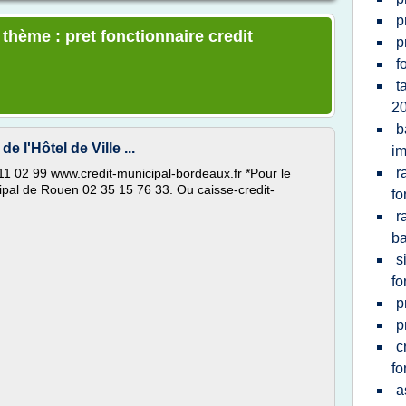
p
 thème : pret fonctionnaire credit
p
f
t
2
b
e l'Hôtel de Ville ...
im
r
1 02 99 www.credit-municipal-bordeaux.fr *Pour le
cipal de Rouen 02 35 15 76 33. Ou caisse-credit-
fo
r
b
s
fo
p
p
c
fo
a