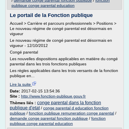
/
demande conge parental fonction publique
/
fonction
publique conge parental education
Le portail de la Fonction publique
Accueil > Carrière et parcours professionnels > Positions >
Le nouveau régime de congé parental est désormais en
vigueur
Le nouveau régime de congé parental est désormais en
vigueur - 12/10/2012
Congé parental
Les nouvelles dispositions applicables en matière du congé
parental dans les trois fonctions publiques
Les règles applicables dans les trois versants de la fonction
publique en...
Lire la suite
Date:
2017-02-15 13:54:36
Site :
http://www.fonction-publique.gouv.fr
conge parental dans la fonction
Thèmes liés :
publique d'etat
/
conge parental d education fonction
publique
/
fonction publique remuneration conge parental
/
demande conge parental fonction publique
/
fonction
publique conge parental education