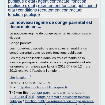
publique d'etat
agent contractuel fonction
/
publique d'etat
recrutement fonction publique d
/
etat
conditions recrutement contractuel
/
fonction publique
Le nouveau régime de congé parental est
désormais en ...
Le nouveau régime de congé parental est désormais en
vigueur
Congé parental
Les nouvelles dispositions applicables en matière du
congé parental dans les trois fonctions publiques
Les règles applicables dans les trois versants de la
fonction publique en matière de congé parental ont été
fortement remaniées par la loi n°2012-347 du 12 mars
2012 relative à l'accès à l'emploi...
Lire la suite
Date:
2017-02-15 16:52:59
Site :
http://m.fonction-publique.gouv.fr
conge parental dans la fonction
Thèmes liés :
publique d'etat
/
conge parental d education fonction
publique
/
fonction publique remuneration conge parental