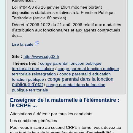
Références :
Loi n°84-53 du 26 janvier 1984 modifiée portant
dispositions statutaires relatives à la Fonction Publique
Territoriale (article 60 sexies).
Décret n°2006-1022 du 21 août 2006 relatif aux modalités
d'attribution aux fonctionnaires et aux agents contractuels
des...
Lire la suite
Site :
http://www.cdg32.fr
Thèmes liés :
conge parental fonction publique
territoriale non titulaire
/
conge parental fonction publique
territoriale reintegration
/
conge parental d education
conge parental dans la fonction
fonction publique
/
publique d'etat
/
conge parental dans la fonction
publique territoriale
Enseigner de la maternelle à l'élémentaire :
le CRPE ...
Attestations à détenir par tous les candidats
Les conditions générales
Pour vous inscrire au second CRPE interne, vous devez au
plus tard le jour de la première épreuve d'admissibilité :