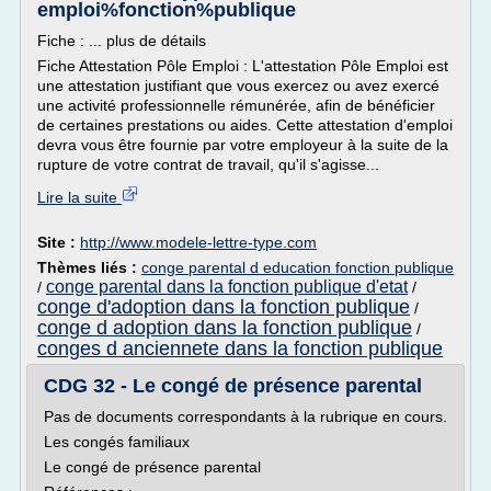
emploi%fonction%publique
Fiche : ... plus de détails
Fiche Attestation Pôle Emploi : L'attestation Pôle Emploi est
une attestation justifiant que vous exercez ou avez exercé
une activité professionnelle rémunérée, afin de bénéficier
de certaines prestations ou aides. Cette attestation d'emploi
devra vous être fournie par votre employeur à la suite de la
rupture de votre contrat de travail, qu'il s'agisse...
Lire la suite
Site :
http://www.modele-lettre-type.com
Thèmes liés :
conge parental d education fonction publique
conge parental dans la fonction publique d'etat
/
/
conge d'adoption dans la fonction publique
/
conge d adoption dans la fonction publique
/
conges d anciennete dans la fonction publique
CDG 32 - Le congé de présence parental
Pas de documents correspondants à la rubrique en cours.
Les congés familiaux
Le congé de présence parental