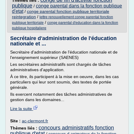
conge de fin d'activite fonction
Thèmes liés :
publique
conge parental dans la fonction publique
/
d'etat
/
conge parental fonction publique territoriale
reintegration
/
lettre renouvellement conge parental fonction
/
publique territoriale
conge parental d'education dans la fonction
publique hospitaliere
Secrétaire d'administration de l'éducation
nationale et ...
Secrétaire d'administration de l'éducation nationale et de
l'enseignement supérieur (SAENES)
Les secrétaires administratifs sont chargés de tâches
administratives d'application.
À ce titre, ils participent à la mise en oeuvre, dans les cas
particuliers qui leur sont soumis, des textes de portée
générale.
Ils exercent notamment des tâches administratives de
gestion dans les domaines...
Lire la suite
Site :
ac-clermont.fr
concours administratifs fonction
Thèmes liés :
publique d'etat
/
concours d animateur de la fonction