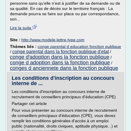
personne sans qu'elle n'est à justifier de sa demande ou de
sa qualité. En cas de décès sur le territoire français : La
demande pourra se faire sur place ou par correspondance,
son...
Lire la suite
Site :
http://www.modele-lettre-type.com
Thèmes liés :
conge parental d education fonction publique
conge parental dans la fonction publique d'etat
/
/
conge d'adoption dans la fonction publique
/
conge d adoption dans la fonction publique
/
conges d anciennete dans la fonction publique
Les conditions d'inscription au concours
interne de ...
Les conditions d'inscription au concours interne de
recrutement de conseillers principaux d'éducation (CPE)
Partager cet article
Pour vous présenter au concours interne de recrutement
de conseillers principaux d'éducation (CPE), vous devez
remplir les conditions générales d'accès à un emploi
public (nationalité, droits civiques, aptitude physique...) et