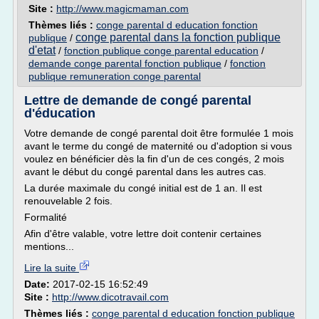
Site :
http://www.magicmaman.com
Thèmes liés :
conge parental d education fonction
conge parental dans la fonction publique
publique
/
d'etat
/
fonction publique conge parental education
/
demande conge parental fonction publique
/
fonction
publique remuneration conge parental
Lettre de demande de congé parental
d'éducation
Votre demande de congé parental doit être formulée 1 mois
avant le terme du congé de maternité ou d'adoption si vous
voulez en bénéficier dès la fin d'un de ces congés, 2 mois
avant le début du congé parental dans les autres cas.
La durée maximale du congé initial est de 1 an. Il est
renouvelable 2 fois.
Formalité
Afin d'être valable, votre lettre doit contenir certaines
mentions...
Lire la suite
Date:
2017-02-15 16:52:49
Site :
http://www.dicotravail.com
Thèmes liés :
conge parental d education fonction publique