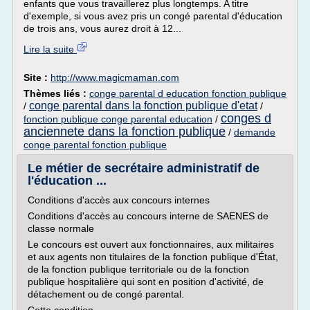
enfants que vous travaillerez plus longtemps. A titre
d'exemple, si vous avez pris un congé parental d'éducation
de trois ans, vous aurez droit à 12...
Lire la suite
Site :
http://www.magicmaman.com
Thèmes liés :
conge parental d education fonction publique
conge parental dans la fonction publique d'etat
/
/
conges d
fonction publique conge parental education
/
anciennete dans la fonction publique
/
demande
conge parental fonction publique
Le métier de secrétaire administratif de
l'éducation ...
Conditions d'accès aux concours internes
Conditions d'accès au concours interne de SAENES de
classe normale
Le concours est ouvert aux fonctionnaires, aux militaires
et aux agents non titulaires de la fonction publique d'État,
de la fonction publique territoriale ou de la fonction
publique hospitalière qui sont en position d'activité, de
détachement ou de congé parental.