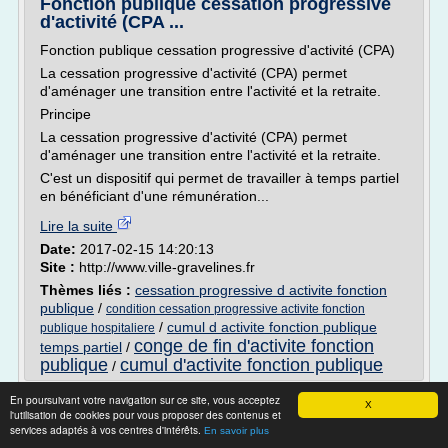
Fonction publique cessation progressive
d'activité (CPA ...
Fonction publique cessation progressive d'activité (CPA)
La cessation progressive d'activité (CPA) permet
d'aménager une transition entre l'activité et la retraite.
Principe
La cessation progressive d'activité (CPA) permet
d'aménager une transition entre l'activité et la retraite.
C'est un dispositif qui permet de travailler à temps partiel
en bénéficiant d'une rémunération...
Lire la suite
Date:
2017-02-15 14:20:13
Site :
http://www.ville-gravelines.fr
Thèmes liés :
cessation progressive d activite fonction
publique
/
condition cessation progressive activite fonction
/
cumul d activite fonction publique
publique hospitaliere
conge de fin d'activite fonction
temps partiel
/
publique
cumul d'activite fonction publique
/
Fonction publique française — Wikipédia
En poursuivant votre navigation sur ce site, vous acceptez
X
l'utilisation de cookies pour vous proposer des contenus et
Article détaillé : Traitement dans la fonction publique
services adaptés à vos centres d'intérêts.
En savoir plus
française .