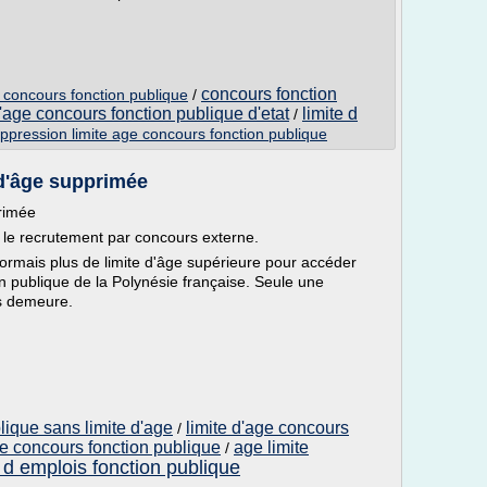
concours fonction
 concours fonction publique
/
d'age concours fonction publique d'etat
limite d
/
ppression limite age concours fonction publique
 d'âge supprimée
primée
ur le recrutement par concours externe.
ésormais plus de limite d'âge supérieure pour accéder
n publique de la Polynésie française. Seule une
is demeure.
lique sans limite d'age
limite d'age concours
/
ge concours fonction publique
age limite
/
 d emplois fonction publique