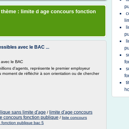
pu
e thème : limite d age concours fonction
c
li
l
pu
l
sibles avec le BAC ...
pu
s
 avec le BAC
fo
illions d'agents, représente le premier employeur
s
au moment de réfléchir à son orientation ou de chercher
fo
t
ho
lique sans limite d'age
limite d'age concours
/
ge concours fonction publique
/
liste concours
 fonction publique bac 5