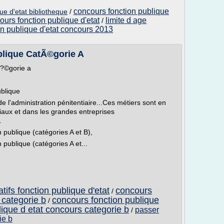
concours fonction publique
ue d'etat bibliotheque
/
ours fonction publique d'etat
limite d age
/
on publique d'etat concours 2013
blique CatÃ©gorie A
�?©gorie a
ublique
de l'administration pénitentiaire...Ces métiers sont en
iaux et dans les grandes entreprises
.
 publique (catégories A et B),
 publique (catégories A et...
tifs fonction publique d'etat
concours
/
 categorie b
concours fonction publique
/
lique d etat concours categorie b
passer
/
ie b