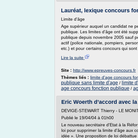
Lauréat, lexique concours fon
Limite d'âge
Age supérieur auquel un candidat ne pe
publique. Les limites d'âge ont été sup
publique depuis novembre 2005 sauf pou
actif (police nationale, pompiers, person
etc.) et pour certains concours qui sont 
Lire la suite
Site :
http://www.epreuves-concours.fr
Thèmes liés :
limite d'age concours fon
publique sans limite d'age
limite 
/
age concours fonction publique
ag
/
Eric Woerth d’accord avec la 
DEVIGE-STEWART Thierry - LE MONI
Publié le 19/04/04 à 01h00
Le nouveau secrétaire d'Etat à la Réfor
loi pour supprimer la limite d'âge aux 
idée ». Une proposition de loi débattue 