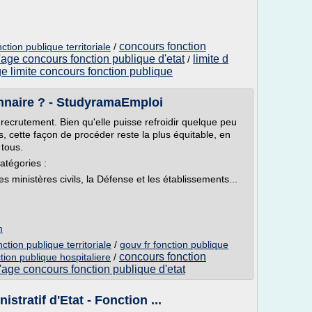
concours fonction
ction publique territoriale
/
d'age concours fonction publique d'etat
limite d
/
e limite concours fonction publique
nnaire ? - StudyramaEmploi
recrutement. Bien qu'elle puisse refroidir quelque peu
 cette façon de procéder reste la plus équitable, en
 tous.
catégories :
es ministères civils, la Défense et les établissements...
m
ction publique territoriale
/
gouv fr fonction publique
concours fonction
tion publique hospitaliere
/
d'age concours fonction publique d'etat
tratif d'Etat - Fonction ...