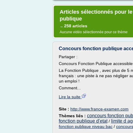
Articles sélectionnés pour l
publique
258 articles
→
Aucune vidéo sélectionnée pour ce thème
Concours fonction publique acces
Partager :
Concours Fonction Publique accessible
La Fonction Publique , avec plus de 5 m
français : une piste à ne pas négliger 
un emploi !
Comment...
Lire la suite
Site :
http://www.france-examen.com
concours fonction pub
Thèmes liés :
fonction publique d'etat
limite d a
/
fonction publique niveau bac
/
concours