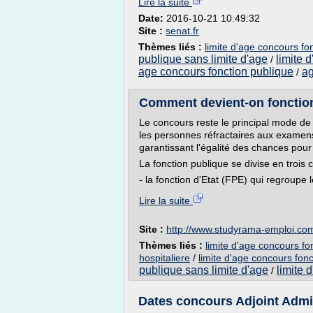
Lire la suite
Date:
2016-10-21 10:49:32
Site :
senat.fr
Thèmes liés :
limite d'age concours fon
publique sans limite d'age
limite 
/
age concours fonction publique
ag
/
Comment devient-on fonctio
Le concours reste le principal mode de 
les personnes réfractaires aux examens,
garantissant l'égalité des chances pour
La fonction publique se divise en trois 
- la fonction d'Etat (FPE) qui regroupe l
Lire la suite
Site :
http://www.studyrama-emploi.co
Thèmes liés :
limite d'age concours fon
hospitaliere
/
limite d'age concours fonc
publique sans limite d'age
limite 
/
Dates concours Adjoint Adminis