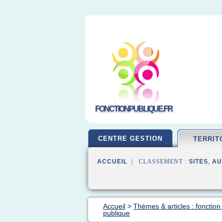
FONCTIONPUBLIQUE.FR
CENTRE GESTION
TERRIT
ACCUEIL
| CLASSEMENT :
SITES
,
AU
Accueil
>
Thèmes & articles : fonction 
publique