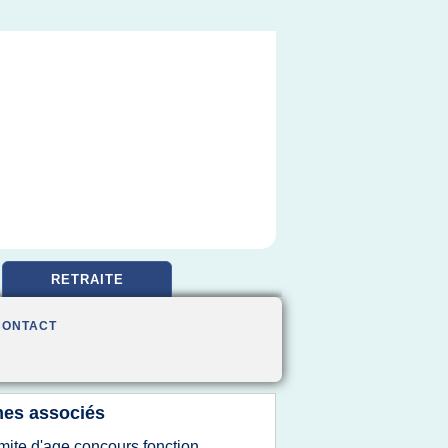
RETRAITE
CONTACT
es associés
imite d'age concours fonction