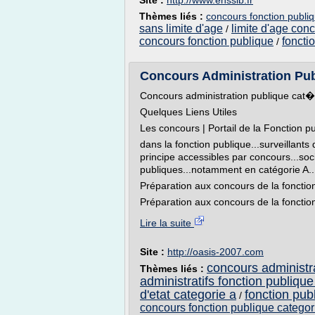
Site :
http://www.enssib.fr
Thèmes liés :
concours fonction publiq
sans limite d'age
limite d'age conc
/
concours fonction publique
foncti
/
Concours Administration Pu
Concours administration publique cat
Quelques Liens Utiles
Les concours | Portail de la Fonction p
dans la fonction publique...surveillants 
principe accessibles par concours...soc
publiques...notamment en catégorie A..
Préparation aux concours de la fonction
Préparation aux concours de la fonction
Lire la suite
Site :
http://oasis-2007.com
concours administra
Thèmes liés :
administratifs fonction publique
d'etat categorie a
fonction pub
/
concours fonction publique categor