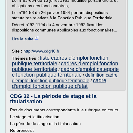
Loi n°83-634 du 13 juillet 1983 modifiée portant droits et
obligations des fonctionnaires,
Loi n°84-53 du 26 janvier 1984 portant dispositions
statutaires relatives à la Fonction Publique Territoriale
Décret n°92-1194 du 4 novembre 1992 fixant les
dispositions communes applicables aux fonctionnaires...
Lire la suite
Site :
http://www.cdg40.fr
liste cadres d'emploi fonction
Thèmes liés :
publique territoriale
cadres d'emploi fonction
/
publique territoriale
cadre d'emploi categorie
/
c fonction publique territoriale
definition cadre
/
cadre
d'emploi fonction publique territoriale
/
d'emploi fonction publique d'etat
CDG 32 - La période de stage et la
titularisation
Pas de documents correspondants à la rubrique en cours.
Le stage et la titularisation
La période de stage et la titularisation
Références :