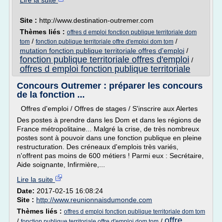
Lire la suite
Site :
http://www.destination-outremer.com
Thèmes liés :
offres d emploi fonction publique territoriale dom
/
/
tom
fonction publique territoriale offre d'emploi dom tom
mutation fonction publique territoriale offres d'emploi
/
fonction publique territoriale offres d'emploi
/
offres d emploi fonction publique territoriale
Concours Outremer : préparer les concours
de la fonction ...
Offres d'emploi / Offres de stages / S'inscrire aux Alertes
Des postes à prendre dans les Dom et dans les régions de
France métropolitaine... Malgré la crise, de très nombreux
postes sont à pouvoir dans une fonction publique en pleine
restructuration. Des créneaux d'emplois très variés,
n'offrent pas moins de 600 métiers ! Parmi eux : Secrétaire,
Aide soignante, Infirmière,...
Lire la suite
Date:
2017-02-15 16:08:24
Site :
http://www.reunionnaisdumonde.com
Thèmes liés :
offres d emploi fonction publique territoriale dom tom
offre
/
/
fonction publique territoriale offre d'emploi dom tom