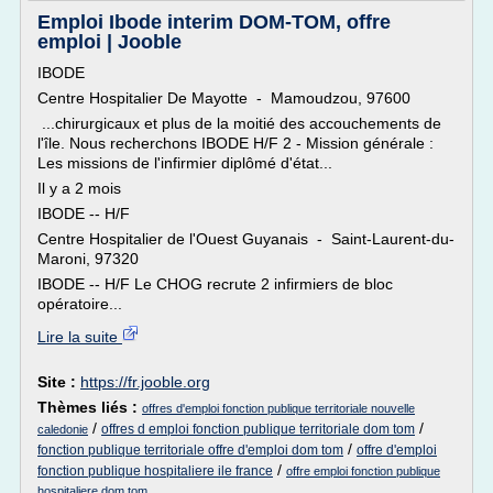
Emploi Ibode interim DOM-TOM, offre
emploi | Jooble
IBODE
Centre Hospitalier De Mayotte - Mamoudzou, 97600
...chirurgicaux et plus de la moitié des accouchements de
l'île. Nous recherchons IBODE H/F 2 - Mission générale :
Les missions de l'infirmier diplômé d'état...
Il y a 2 mois
IBODE -- H/F
Centre Hospitalier de l'Ouest Guyanais - Saint-Laurent-du-
Maroni, 97320
IBODE -- H/F Le CHOG recrute 2 infirmiers de bloc
opératoire...
Lire la suite
Site :
https://fr.jooble.org
Thèmes liés :
offres d'emploi fonction publique territoriale nouvelle
/
/
offres d emploi fonction publique territoriale dom tom
caledonie
/
fonction publique territoriale offre d'emploi dom tom
offre d'emploi
/
fonction publique hospitaliere ile france
offre emploi fonction publique
hospitaliere dom tom