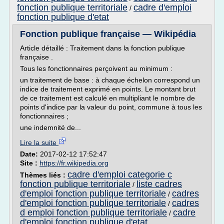
fonction publique territoriale
cadre d'emploi
/
fonction publique d'etat
Fonction publique française — Wikipédia
Article détaillé : Traitement dans la fonction publique
française .
Tous les fonctionnaires perçoivent au minimum :
un traitement de base : à chaque échelon correspond un
indice de traitement exprimé en points. Le montant brut
de ce traitement est calculé en multipliant le nombre de
points d'indice par la valeur du point, commune à tous les
fonctionnaires ;
une indemnité de...
Lire la suite
Date:
2017-02-12 17:52:47
Site :
https://fr.wikipedia.org
cadre d'emploi categorie c
Thèmes liés :
fonction publique territoriale
liste cadres
/
d'emploi fonction publique territoriale
cadres
/
d'emploi fonction publique territoriale
cadres
/
d emploi fonction publique territoriale
cadre
/
d'emploi fonction publique d'etat