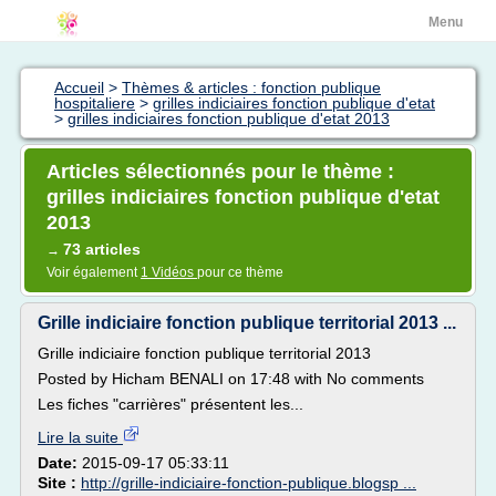
Menu
Accueil
>
Thèmes & articles : fonction publique
hospitaliere
>
grilles indiciaires fonction publique d'etat
>
grilles indiciaires fonction publique d'etat 2013
Articles sélectionnés pour le thème :
grilles indiciaires fonction publique d'etat
2013
73 articles
→
Voir également
1 Vidéos
pour ce thème
Grille indiciaire fonction publique territorial 2013 ...
Grille indiciaire fonction publique territorial 2013
Posted by Hicham BENALI on 17:48 with No comments
Les fiches "carrières" présentent les...
Lire la suite
Date:
2015-09-17 05:33:11
Site :
http://grille-indiciaire-fonction-publique.blogsp ...