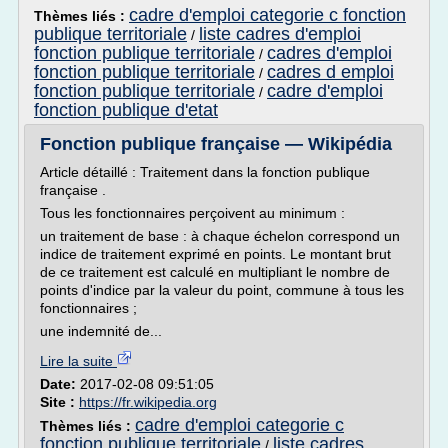
cadre d'emploi categorie c fonction
Thèmes liés :
publique territoriale
liste cadres d'emploi
/
fonction publique territoriale
cadres d'emploi
/
fonction publique territoriale
cadres d emploi
/
fonction publique territoriale
cadre d'emploi
/
fonction publique d'etat
Fonction publique française — Wikipédia
Article détaillé : Traitement dans la fonction publique
française .
Tous les fonctionnaires perçoivent au minimum :
un traitement de base : à chaque échelon correspond un
indice de traitement exprimé en points. Le montant brut
de ce traitement est calculé en multipliant le nombre de
points d'indice par la valeur du point, commune à tous les
fonctionnaires ;
une indemnité de...
Lire la suite
Date:
2017-02-08 09:51:05
Site :
https://fr.wikipedia.org
cadre d'emploi categorie c
Thèmes liés :
fonction publique territoriale
liste cadres
/