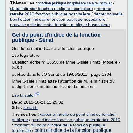
Thèmes liés :
/
fonction publique hospitaliere salaire infirmier
statut infirmier fonction publique hospitaliere
/
reforme
retraite 2010 fonction publique hospitaliere
/
decret nouvelle
bonification indiciaire fonction publique hospitaliere
/
nouvelle grille indiciaire fonction publique hospitaliere
Gel du point d'indice de la fonction
publique - Sénat
Gel du point d'indice de la fonction publique
13e législature
Question écrite n° 18550 de Mme Gisèle Printz (Moselle -
SOC)
publiée dans le JO Sénat du 19/05/2011 - page 1284
Mme Gisèle Printz attire l'attention de M. le ministre du
budget, des comptes publics, de la fonction...
Lire la suite
Date:
2016-10-21 11:25:32
Site :
senat.fr
Thèmes liés :
valeur annuelle du point d'indice fonction
publique
/
point d'indice fonction publique territoriale 2010
/
montant du point d'indice de la fonction publique
point d'indice de la fonction publique
territoriale
/