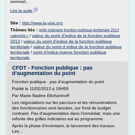
sommet,...
Lire la suite
Site :
http://www.la-voix.org
Thèmes liés :
grille indiciaire fonction publique territoriale 2013
/
valeur du point d'indice de la fonction publique
categorie c
2013
/
valeur du point d'indice de la fonction publique
territoriale
/
valeur du point d indice de la fonction publique
territoriale
/
point d'indice majore fonction publique
territoriale
CFDT - Fonction publique : pas
d’augmentation du point
Fonction publique : pas d'augmentation du point
Publié le 11/02/2013 à 16H59
Par Marie-Nadine Eltchaninoff
Les négociations sur les parcours et les rémunérations
des fonctionnaires sont lancées, sur fond de budget
contraint. Pas d'augmentation dans l'immédiat, mais une
refonte des grilles indiciaires est au programme.
Après la phase d'inventaire, le lancement des travaux.
Les...