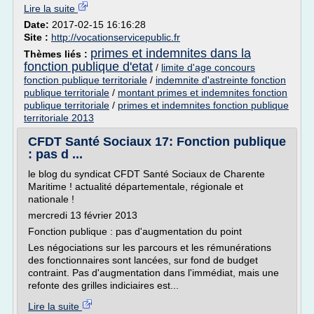
Lire la suite
Date:
2017-02-15 16:16:28
Site :
http://vocationservicepublic.fr
primes et indemnites dans la
Thèmes liés :
fonction publique d'etat
/
limite d'age concours
fonction publique territoriale
/
indemnite d'astreinte fonction
publique territoriale
/
montant primes et indemnites fonction
publique territoriale
/
primes et indemnites fonction publique
territoriale 2013
CFDT Santé Sociaux 17: Fonction publique
: pas d ...
le blog du syndicat CFDT Santé Sociaux de Charente
Maritime ! actualité départementale, régionale et
nationale !
mercredi 13 février 2013
Fonction publique : pas d'augmentation du point
Les négociations sur les parcours et les rémunérations
des fonctionnaires sont lancées, sur fond de budget
contraint. Pas d'augmentation dans l'immédiat, mais une
refonte des grilles indiciaires est...
Lire la suite