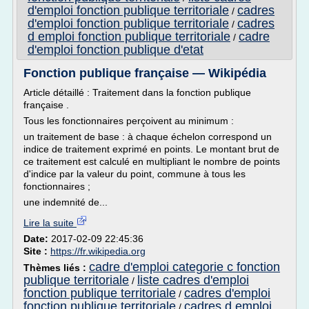
d'emploi fonction publique territoriale
cadres
/
d'emploi fonction publique territoriale
cadres
/
d emploi fonction publique territoriale
cadre
/
d'emploi fonction publique d'etat
Fonction publique française — Wikipédia
Article détaillé : Traitement dans la fonction publique
française .
Tous les fonctionnaires perçoivent au minimum :
un traitement de base : à chaque échelon correspond un
indice de traitement exprimé en points. Le montant brut de
ce traitement est calculé en multipliant le nombre de points
d'indice par la valeur du point, commune à tous les
fonctionnaires ;
une indemnité de...
Lire la suite
Date:
2017-02-09 22:45:36
Site :
https://fr.wikipedia.org
cadre d'emploi categorie c fonction
Thèmes liés :
publique territoriale
liste cadres d'emploi
/
fonction publique territoriale
cadres d'emploi
/
fonction publique territoriale
cadres d emploi
/