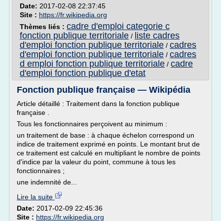
Date:
2017-02-08 22:37:45
Site :
https://fr.wikipedia.org
cadre d'emploi categorie c
Thèmes liés :
fonction publique territoriale
liste cadres
/
d'emploi fonction publique territoriale
cadres
/
d'emploi fonction publique territoriale
cadres
/
d emploi fonction publique territoriale
cadre
/
d'emploi fonction publique d'etat
Fonction publique française — Wikipédia
Article détaillé : Traitement dans la fonction publique
française .
Tous les fonctionnaires perçoivent au minimum :
un traitement de base : à chaque échelon correspond un
indice de traitement exprimé en points. Le montant brut de
ce traitement est calculé en multipliant le nombre de points
d'indice par la valeur du point, commune à tous les
fonctionnaires ;
une indemnité de...
Lire la suite
Date:
2017-02-09 22:45:36
Site :
https://fr.wikipedia.org