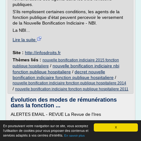
publiques.
S'ils remplissent certaines conditions, les agents de la
fonction publique d'état peuvent percevoir le versement
de la Nouvelle Bonification Indiciaire - NBI.
La NBI...
Lire la suite
Site :
http://infosdroits.fr
Thèmes liés :
nouvelle bonification indiciaire 2015 fonction
/
nouvelle bonification indiciaire nbi
publique hospitaliere
fonction publique hospitaliere
/
decret nouvelle
bonification indiciaire fonction publique hospitaliere
/
nouvelle bonification indiciaire fonction publique hospitaliere 2014
/
nouvelle bonification indiciaire fonction publique hospitaliere 2011
Évolution des modes de rémunérations
dans la fonction ...
ALERTES EMAIL - REVUE La Revue de l'Ires
Votre alerte a bien été prise en compte.
En poursuivant votre navigation sur ce site, vous acceptez
X
Vous recevrez un email à chaque nouvelle parution d'un
l'utilisation de cookies pour vous proposer des contenus et
numéro de cette revue.
services adaptés à vos centres d'intérêts.
En savoir plus