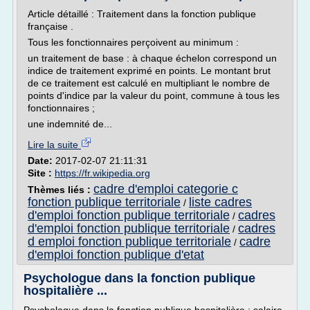
Article détaillé : Traitement dans la fonction publique
française .
Tous les fonctionnaires perçoivent au minimum :
un traitement de base : à chaque échelon correspond un
indice de traitement exprimé en points. Le montant brut
de ce traitement est calculé en multipliant le nombre de
points d'indice par la valeur du point, commune à tous les
fonctionnaires ;
une indemnité de...
Lire la suite
Date:
2017-02-07 21:11:31
Site :
https://fr.wikipedia.org
cadre d'emploi categorie c
Thèmes liés :
fonction publique territoriale
liste cadres
/
d'emploi fonction publique territoriale
cadres
/
d'emploi fonction publique territoriale
cadres
/
d emploi fonction publique territoriale
cadre
/
d'emploi fonction publique d'etat
Psychologue dans la fonction publique
hospitalière ...