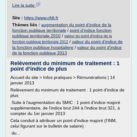
Lire la suite
Site :
https://www.cfdt.fr
Thèmes liés :
augmentation du point d'indice de la
fonction publique territoriale
/
point d'indice fonction
publique territoriale 2010
/
valeur du point d'indice de la
/
valeur du point d'indice de
fonction publique territoriale 2012
la fonction publique hospitaliere
/
valeur du point d'indice
de la fonction publique 2013
Relèvement du minimum de traitement : 1
point d’indice de plus
Accueil du site > Infos pratiques > Rémunérations | 14
janvier 2013
Relèvement du minimum de traitement : 1 point d'indice de
plus
Suite à l'augmentation du SMIC : 1 point d'indice majoré
supplémentaire, de l'indice brut 244 à l'indice brut 321, à
compter du 1er janvier 2013
Cela conduit à attribuer un point d'indice majoré (l'INM,
celui figurant sur le bulletin de salaire) :
du...