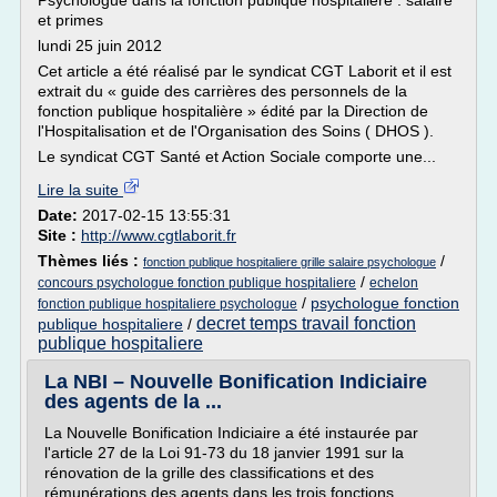
Psychologue dans la fonction publique hospitalière : salaire
et primes
lundi 25 juin 2012
Cet article a été réalisé par le syndicat CGT Laborit et il est
extrait du « guide des carrières des personnels de la
fonction publique hospitalière » édité par la Direction de
l'Hospitalisation et de l'Organisation des Soins ( DHOS ).
Le syndicat CGT Santé et Action Sociale comporte une...
Lire la suite
Date:
2017-02-15 13:55:31
Site :
http://www.cgtlaborit.fr
Thèmes liés :
/
fonction publique hospitaliere grille salaire psychologue
/
concours psychologue fonction publique hospitaliere
echelon
/
psychologue fonction
fonction publique hospitaliere psychologue
decret temps travail fonction
publique hospitaliere
/
publique hospitaliere
La NBI – Nouvelle Bonification Indiciaire
des agents de la ...
La Nouvelle Bonification Indiciaire a été instaurée par
l'article 27 de la Loi 91-73 du 18 janvier 1991 sur la
rénovation de la grille des classifications et des
rémunérations des agents dans les trois fonctions