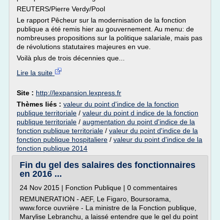
REUTERS/Pierre Verdy/Pool
Le rapport Pêcheur sur la modernisation de la fonction
publique a été remis hier au gouvernement. Au menu: de
nombreuses propositions sur la politique salariale, mais pas
de révolutions statutaires majeures en vue.
Voilà plus de trois décennies que...
Lire la suite
Site :
http://lexpansion.lexpress.fr
Thèmes liés :
valeur du point d'indice de la fonction
publique territoriale
/
valeur du point d indice de la fonction
publique territoriale
/
augmentation du point d'indice de la
fonction publique territoriale
/
valeur du point d'indice de la
fonction publique hospitaliere
/
valeur du point d'indice de la
fonction publique 2014
Fin du gel des salaires des fonctionnaires
en 2016 ...
24 Nov 2015 | Fonction Publique | 0 commentaires
REMUNERATION - AEF, Le Figaro, Boursorama,
www.force ouvrière - La ministre de la Fonction publique,
Marylise Lebranchu, a laissé entendre que le gel du point