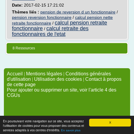
Date:
2017-02-15 17:21:02
Thèmes liés :
pension de reversion d un fonctionnaire
/
pension reversion fonctionnaire
/
calcul pension nette
calcul pension retraite
retraite fonctionnaire
/
fonctionnaire
calcul retraite des
/
fonctionnaires de l'etat
8 Ressources
Accueil
|
Mentions légales
|
Conditions générales
d'utilisation
|
Utilisation des cookies
|
Contact à propos
de cette page
Pour ajouter ou supprimer un site, voir l'article 4 des
CGUs
En poursuivant votre navigation sur ce site, vous acceptez
X
l'utilisation de cookies pour vous proposer des contenus et
services adaptés à vos centres d'intérêts.
En savoir plus