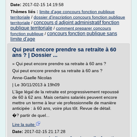
Date:
2017-02-15 14:19:58
Thèmes liés :
limite d'age concours fonction publique
territoriale
/
dossier d'inscription concours fonction publique
concours d adjoint administratif fonction
territoriale
/
publique territoriale
/
comment preparer concours
concours fonction publique sans
fonction publique
/
limite d'age
Qui peut encore prendre sa retraite à 60
ans ? | Dossier ...
» Qui peut encore prendre sa retraite à 60 ans ?
Qui peut encore prendre sa retraite à 60 ans ?
Anne-Gaelle Nicolas
| Le 30/11/2013 à 19h09
L'âge légal de la retraite est progressivement repoussé
de 60 à 62 ans. Mais certains salariés peuvent encore
mettre un terme à leur vie professionnelle de manière
anticipée : à 60 ans, voire plus tôt. Revue de détail.
�? partir de quel...
Lire la suite
Date:
2017-02-15 21:17:28