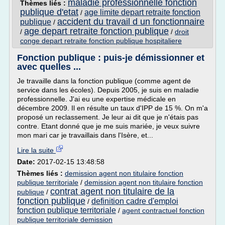
maladie professionnelle fonction
Thèmes liés :
publique d'etat
age limite depart retraite fonction
/
accident du travail d un fonctionnaire
publique
/
age depart retraite fonction publique
/
/
droit
conge depart retraite fonction publique hospitaliere
Fonction publique : puis-je démissionner et
avec quelles ...
Je travaille dans la fonction publique (comme agent de
service dans les écoles). Depuis 2005, je suis en maladie
professionnelle. J'ai eu une expertise médicale en
décembre 2009. Il en résulte un taux d'IPP de 15 %. On m'a
proposé un reclassement. Je leur ai dit que je n'étais pas
contre. Etant donné que je me suis mariée, je veux suivre
mon mari car je travaillais dans l'Isère, et...
Lire la suite
Date:
2017-02-15 13:48:58
Thèmes liés :
demission agent non titulaire fonction
publique territoriale
/
demission agent non titulaire fonction
contrat agent non titulaire de la
publique
/
fonction publique
definition cadre d'emploi
/
fonction publique territoriale
/
agent contractuel fonction
publique territoriale demission