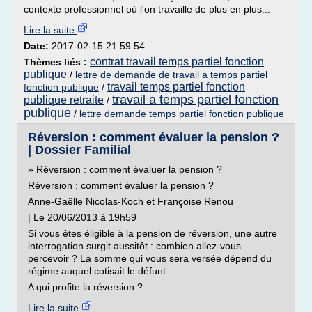
contexte professionnel où l'on travaille de plus en plus...
Lire la suite
Date:
2017-02-15 21:59:54
contrat travail temps partiel fonction
Thèmes liés :
publique
/
lettre de demande de travail a temps partiel
travail temps partiel fonction
fonction publique
/
travail a temps partiel fonction
publique retraite
/
publique
/
lettre demande temps partiel fonction publique
Réversion : comment évaluer la pension ?
| Dossier Familial
» Réversion : comment évaluer la pension ?
Réversion : comment évaluer la pension ?
Anne-Gaëlle Nicolas-Koch et Françoise Renou
| Le 20/06/2013 à 19h59
Si vous êtes éligible à la pension de réversion, une autre
interrogation surgit aussitôt : combien allez-vous
percevoir ? La somme qui vous sera versée dépend du
régime auquel cotisait le défunt.
A qui profite la réversion ?...
Lire la suite