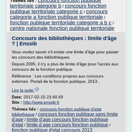
concours fonction publique
Thèmes liés :
territoriale categorie b
concours fonction
/
publique territoriale categorie c
concours
/
categorie a fonction publique territoriale
/
fonction publique territoriale categorie a b c
/
centre nationale fonction publique territoriale
Concours des bibliothèques : limite d'âge
? | Enssib
Vous voulez savoir s'il existe une limite d'âge pour passer
les concours des bibliothèques.
Depuis 2005, il n'y a plus de limite d'âge pour l'accès aux
concours de la fonction publique.
Référence : Les conditions propres aux concours
externes. Portail de la fonction publique, 2013...
Lire la suite
Date:
2017-02-15 23:40:49
Site :
http://www.enssib.fr
Thèmes liés :
concours fonction publique d'etat
concours fonction publique sans limite
bibliotheque
/
d'age
limite d'age concours fonction publique
/
d'etat
limite d age concours fonction publique
/
/
fonction publique d'etat concours 2013