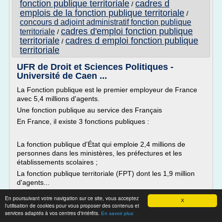
fonction publique territoriale
cadres d
/
emplois de la fonction publique territoriale
/
concours d adjoint administratif fonction publique
cadres d'emploi fonction publique
territoriale
/
territoriale
cadres d emploi fonction publique
/
territoriale
UFR de Droit et Sciences Politiques -
Université de Caen ...
La Fonction publique est le premier employeur de France
avec 5,4 millions d'agents.
Une fonction publique au service des Français
En France, il existe 3 fonctions publiques :
La fonction publique d'État qui emploie 2,4 millions de
personnes dans les ministères, les préfectures et les
établissements scolaires ;
La fonction publique territoriale (FPT) dont les 1,9 million
d'agents...
Lire la suite
En poursuivant votre navigation sur ce site, vous acceptez
X
l'utilisation de cookies pour vous proposer des contenus et
services adaptés à vos centres d'intérêts.
En savoir plus
Site :
http://droit.unicaen.fr