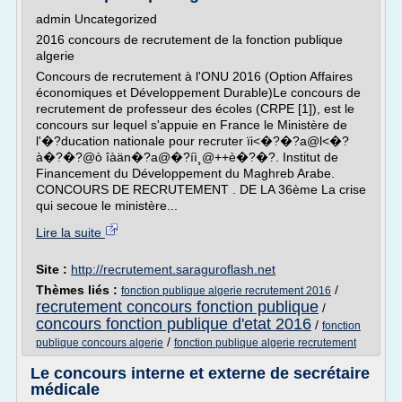
admin Uncategorized
2016 concours de recrutement de la fonction publique
algerie
Concours de recrutement à l'ONU 2016 (Option Affaires
économiques et Développement Durable)Le concours de
recrutement de professeur des écoles (CRPE [1]), est le
concours sur lequel s'appuie en France le Ministère de
l'�?ducation nationale pour recruter ïi<�?�?a@l<�?
à�?�?@ò îàän�?a@�?íì¸@++è�?�?. Institut de
Financement du Développement du Maghreb Arabe.
CONCOURS DE RECRUTEMENT . DE LA 36ème La crise
qui secoue le ministère...
Lire la suite
Site :
http://recrutement.saraguroflash.net
Thèmes liés :
/
fonction publique algerie recrutement 2016
recrutement concours fonction publique
/
concours fonction publique d'etat 2016
/
fonction
/
publique concours algerie
fonction publique algerie recrutement
Le concours interne et externe de secrétaire
médicale