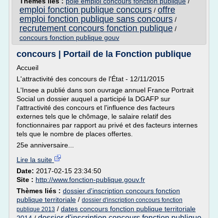
Thèmes liés :
pole emploi concours fonction publique
/
emploi fonction publique concours
offre
/
emploi fonction publique sans concours
/
recrutement concours fonction publique
/
concours fonction publique gouv
concours | Portail de la Fonction publique
Accueil
L'attractivité des concours de l'État - 12/11/2015
L'Insee a publié dans son ouvrage annuel France Portrait
Social un dossier auquel a participé la DGAFP sur
l'attractivité des concours et l'influence des facteurs
externes tels que le chômage, le salaire relatif des
fonctionnaires par rapport au privé et des facteurs internes
tels que le nombre de places offertes.
25e anniversaire...
Lire la suite
Date:
2017-02-15 23:34:50
Site :
http://www.fonction-publique.gouv.fr
Thèmes liés :
dossier d'inscription concours fonction
publique territoriale
/
dossier d'inscription concours fonction
/
dates concours fonction publique territoriale
publique 2013
dossier d'inscription concours fonction publique