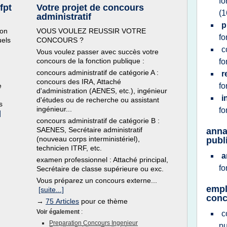
fo
fpt
Votre projet de concours
(1
administratif
p
ion
VOUS VOULEZ REUSSIR VOTRE
fo
uels
CONCOURS ?
c
Vous voulez passer avec succès votre
concours de la fonction publique :
fo
concours administratif de catégorie A :
r
concours des IRA, Attaché
e
fo
d'administration (AENES, etc.), ingénieur
i
d'études ou de recherche ou assistant
s
ingénieur...
fo
]
concours administratif de catégorie B :
SAENES, Secrétaire administratif
anna
(nouveau corps interministériel),
publi
technicien ITRF, etc.
a
examen professionnel : Attaché principal,
fo
Secrétaire de classe supérieure ou exc.
Vous préparez un concours externe...
empl
[suite...]
conc
→
75 Articles
pour ce thème
Voir également
:
c
Preparation Concours Ingenieur
p