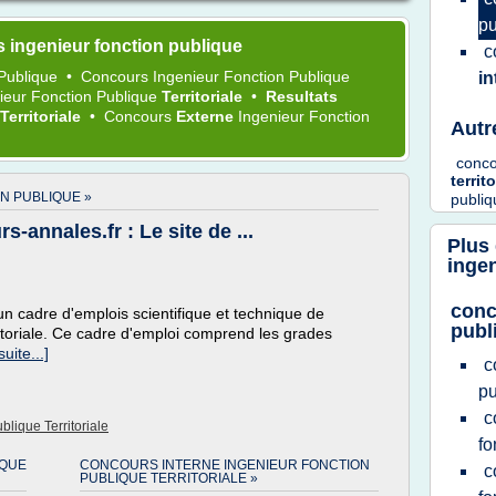
pu
 ingenieur fonction publique
c
 Publique
•
Concours Ingenieur Fonction Publique
in
ieur Fonction Publique
Territoriale
•
Resultats
Territoriale
•
Concours
Externe
Ingenieur Fonction
Autr
conc
territ
N PUBLIQUE »
publiq
s-annales.fr : Le site de ...
Plus
ingen
conc
 un cadre d'emplois scientifique et technique de
publ
ritoriale. Ce cadre d'emploi comprend les grades
suite...]
c
p
c
lique Territoriale
fo
IQUE
CONCOURS INTERNE INGENIEUR FONCTION
c
PUBLIQUE TERRITORIALE »