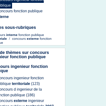
blique
oncours fonction publique
terne
es sous-rubriques
ours
interne
fonction publique
oriale
/
concours
externe
fonction
ue
 de thèmes sur
concours
ieur fonction publique
ours ingenieur fonction
ique
oncours ingenieur fonction
ublique
territoriale
(123)
oncours
d
ingenieur
de la
nction publique
(186)
oncours
externe
ingenieur