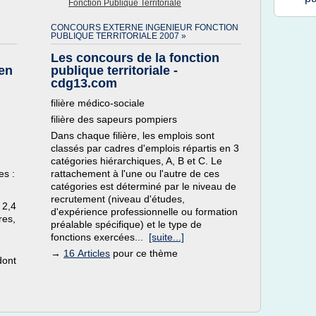
Fonction Publique Territoriale
CONCOURS EXTERNE INGENIEUR FONCTION
PUBLIQUE TERRITORIALE 2007 »
Les concours de la fonction
aen
publique territoriale -
cdg13.com
filière médico-sociale
filière des sapeurs pompiers
Dans chaque filière, les emplois sont
classés par cadres d'emplois répartis en 3
catégories hiérarchiques, A, B et C. Le
es :
rattachement à l'une ou l'autre de ces
catégories est déterminé par le niveau de
recrutement (niveau d'études,
 2,4
d'expérience professionnelle ou formation
res,
préalable spécifique) et le type de
fonctions exercées...
[suite...]
→
16 Articles
pour ce thème
dont