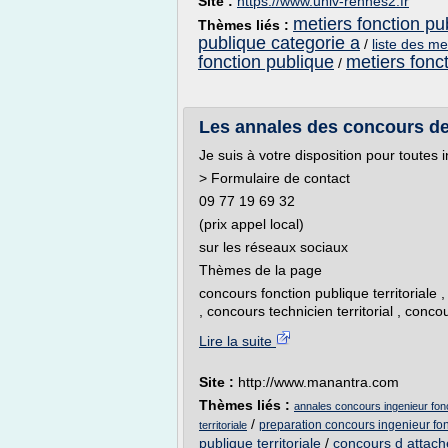
Site :
https://www.univ-rennes2.fr
metiers fonction p
Thèmes liés :
publique categorie a
/
liste des me
fonction publique
metiers fonct
/
Les annales des concours de 
Je suis à votre disposition pour toutes
> Formulaire de contact
09 77 19 69 32
(prix appel local)
sur les réseaux sociaux
Thèmes de la page
concours fonction publique territoriale ,
, concours technicien territorial , conco
Lire la suite
Site :
http://www.manantra.com
Thèmes liés :
annales concours ingenieur fonct
/
preparation concours ingenieur fonc
territoriale
publique territoriale
/
concours d attache