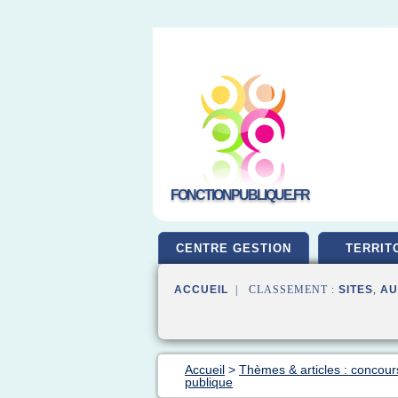
FONCTIONPUBLIQUE.FR
CENTRE GESTION
TERRIT
ACCUEIL
| CLASSEMENT :
SITES
,
AU
Accueil
>
Thèmes & articles : concour
publique