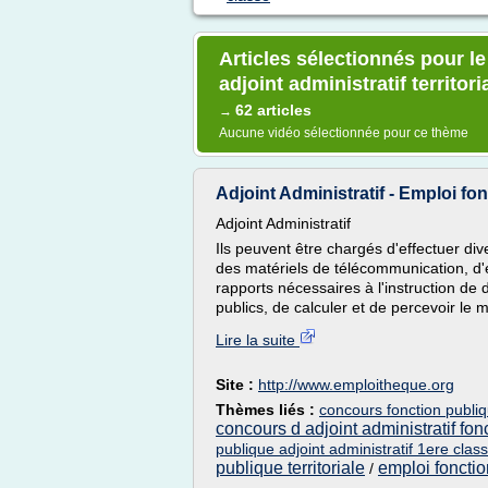
Articles sélectionnés pour l
adjoint administratif territor
62 articles
→
Aucune vidéo sélectionnée pour ce thème
Adjoint Administratif - Emploi fo
Adjoint Administratif
Ils peuvent être chargés d'effectuer dive
des matériels de télécommunication, d'e
rapports nécessaires à l'instruction de
publics, de calculer et de percevoir le
Lire la suite
Site :
http://www.emploitheque.org
Thèmes liés :
concours fonction publiqu
concours d adjoint administratif fonc
publique adjoint administratif 1ere clas
publique territoriale
emploi fonction
/