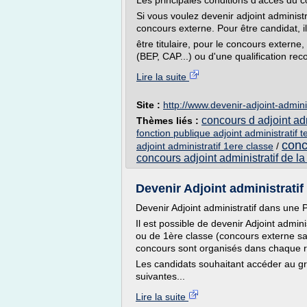
Les principales conditions d'accès du con
Si vous voulez devenir adjoint administrat
concours externe. Pour être candidat, il 
être titulaire, pour le concours externe
(BEP, CAP...) ou d'une qualification r
Lire la suite
Site :
http://www.devenir-adjoint-administ
concours d adjoint admi
Thèmes liés :
fonction publique adjoint administratif t
conc
adjoint administratif 1ere classe
/
concours adjoint administratif de la 
Devenir Adjoint administratif d
Devenir Adjoint administratif dans une 
Il est possible de devenir Adjoint admi
ou de 1ère classe (concours externe sa
concours sont organisés dans chaque r
Les candidats souhaitant accéder au gr
suivantes...
Lire la suite