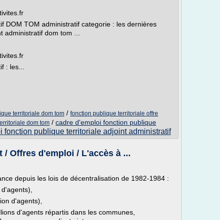
vites.fr
tif DOM TOM administratif categorie : les dernières
nt administratif dom tom ...
vites.fr
 : les...
/
ique territoriale dom tom
fonction publique territoriale offre
/
cadre d'emploi fonction publique
erritoriale dom tom
 fonction publique territoriale adjoint administratif
 Offres d'emploi / L'accès à ...
ance depuis les lois de décentralisation de 1982-1984 :
 d'agents),
lion d'agents),
illions d'agents répartis dans les communes,