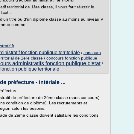
cours d'adjoint administratif territorial
if territorial de 1ère classe, il vous faut réussir le
faut :
, d'un titre ou d'un diplôme classé au moins au niveau V
econnue comme...
ratif.fr
nistratif fonction publique territoriale
/
concours
erritorial de 1ere classe
/
concours fonction publique
ours administratifs fonction publique d'etat
/
fonction publique territoriale
e préfecture - Intériale ...
Préfecture
nistratif de préfecture de 2ème classe (sans concours)
ns condition de diplôme). Les recrutements et
égion selon les besoins.
ade de 2ème classe doivent satisfaire les conditions