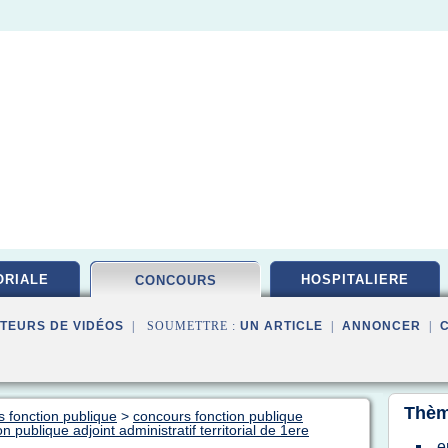
ORIALE
HOSPITALIERE
CONCOURS
TEURS DE VIDÉOS
| SOUMETTRE :
UN ARTICLE
|
ANNONCER
|
Thèm
s fonction publique
>
concours fonction publique
n publique adjoint administratif territorial de 1ere
e