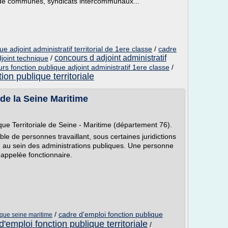
de communes, syndicats intercommunaux...
e adjoint administratif territorial de 1ere classe
/
cadre
concours d adjoint administratif
djoint technique
/
rs fonction publique adjoint administratif 1ere classe
/
ion publique territoriale
 de la Seine Maritime
e
ue Territoriale de Seine - Maritime (département 76).
e de personnes travaillant, sous certaines juridictions
 au sein des administrations publiques. Une personne
t appelée fonctionnaire.
/
cadre d'emploi fonction publique
ique seine maritime
d'emploi fonction publique territoriale
/