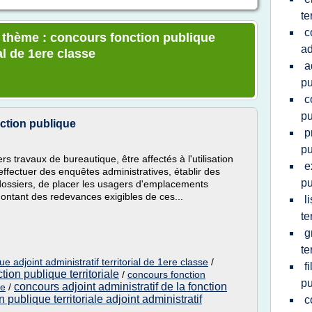
te
c
e thème : concours fonction publique
ad
ial de 1ere classe
a
pu
c
pu
nction publique
p
pu
rs travaux de bureautique, être affectés à l'utilisation
e
ffectuer des enquêtes administratives, établir des
pu
 dossiers, de placer les usagers d'emplacements
 montant des redevances exigibles de ces...
l
te
g
te
e adjoint administratif territorial de 1ere classe
/
f
tion publique territoriale
/
concours fonction
pu
concours adjoint administratif de la fonction
se
/
 publique territoriale adjoint administratif
c