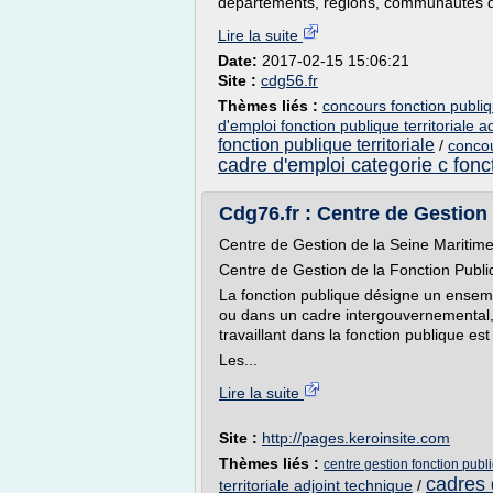
départements, régions, communautés 
Lire la suite
Date:
2017-02-15 15:06:21
Site :
cdg56.fr
Thèmes liés :
concours fonction publiqu
d'emploi fonction publique territoriale a
fonction publique territoriale
/
concou
cadre d'emploi categorie c fonct
Cdg76.fr : Centre de Gestion
Centre de Gestion de la Seine Maritim
Centre de Gestion de la Fonction Publiq
La fonction publique désigne un ensembl
ou dans un cadre intergouvernemental,
travaillant dans la fonction publique es
Les...
Lire la suite
Site :
http://pages.keroinsite.com
Thèmes liés :
centre gestion fonction publ
cadres 
territoriale adjoint technique
/