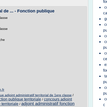
fo
c
al de ... - Fonction publique
ca
classe
g
c
classe
pu
c
rche
c
pu
c
ce
e
fo
t
pu
c
.fr
pu
e adjoint administratif territorial de 1ere classe
/
c
tion publique territoriale
concours adjoint
/
adjoint administratif fonction
territoriale
/
c