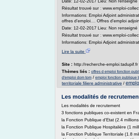
Date: 12-02-2017 Lieu: Non renseigné
Résultat trouvé sur : www.emploi-collecti
Informations: Emploi Adjoint administra
offres d'emploi.... Offres d'emploi adjoi
Date: 12-02-2017 Lieu: Non renseigné
Résultat trouvé sur : www.emploi-collecti
Informations: Emploi Adjoint administratif
Lire la suite
Site :
http://recherche-emploi.tadupif.fr
Thèmes liés :
offres d emploi fonction publ
/
d'emploi dom tom
emploi fonction publique t
emploi
territoriale filiere administrative
/
Les modalités de recrutement /
Les modalités de recrutement
3 fonctions publiques co-existent en Fr
la Fonction Publique d'Etat (2.4 millions
la Fonction Publique Hospitalière (1 mil
la Fonction Publique Territoriale (1.8 m