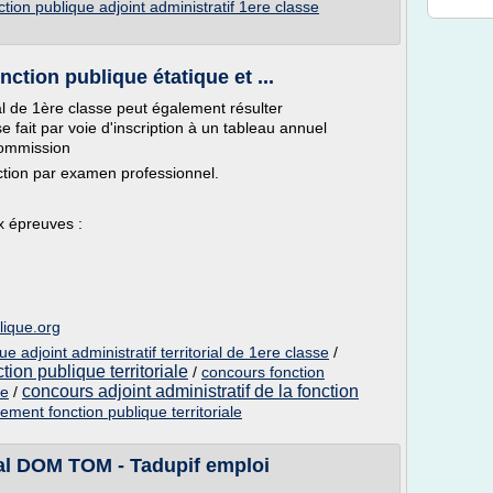
tion publique adjoint administratif 1ere classe
ction publique étatique et ...
rial de 1ère classe peut également résulter
fait par voie d'inscription à un tableau annuel
commission
ection par examen professionnel.
 épreuves :
lique.org
e adjoint administratif territorial de 1ere classe
/
tion publique territoriale
/
concours fonction
concours adjoint administratif de la fonction
se
/
ment fonction publique territoriale
rial DOM TOM - Tadupif emploi