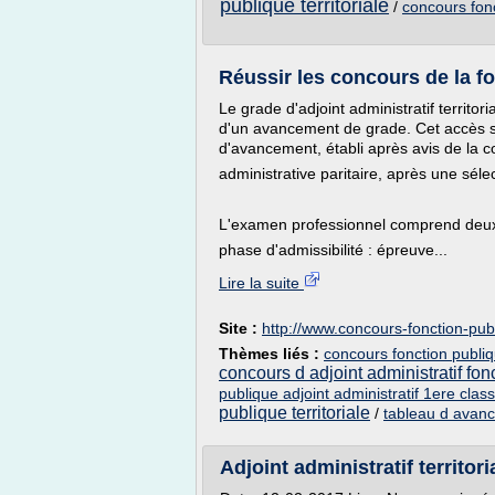
publique territoriale
/
concours fonc
Réussir les concours de la fon
Le grade d'adjoint administratif territo
d'un avancement de grade. Cet accès se 
d'avancement, établi après avis de la 
administrative paritaire, après une sél
L'examen professionnel comprend deux
phase d'admissibilité : épreuve...
Lire la suite
Site :
http://www.concours-fonction-pub
Thèmes liés :
concours fonction publiqu
concours d adjoint administratif fonc
publique adjoint administratif 1ere clas
publique territoriale
/
tableau d avance
Adjoint administratif territo