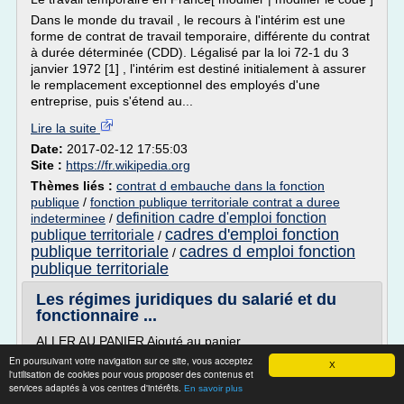
Dans le monde du travail , le recours à l'intérim est une
forme de contrat de travail temporaire, différente du contrat
à durée déterminée (CDD). Légalisé par la loi 72-1 du 3
janvier 1972 [1] , l'intérim est destiné initialement à assurer
le remplacement exceptionnel des employés d'une
entreprise, puis s'étend au...
Lire la suite
Date:
2017-02-12 17:55:03
Site :
https://fr.wikipedia.org
Thèmes liés :
contrat d embauche dans la fonction
publique
/
fonction publique territoriale contrat a duree
definition cadre d'emploi fonction
indeterminee
/
cadres d'emploi fonction
publique territoriale
/
publique territoriale
cadres d emploi fonction
/
publique territoriale
Les régimes juridiques du salarié et du
fonctionnaire ...
ALLER AU PANIER Ajouté au panier
En poursuivant votre navigation sur ce site, vous acceptez
Introduction :
X
l'utilisation de cookies pour vous proposer des contenus et
Le salarié est une personne qui s'engage à exécuter un
services adaptés à vos centres d'intérêts.
En savoir plus
travail, à temps plein ou à temps partiel, pour le compte