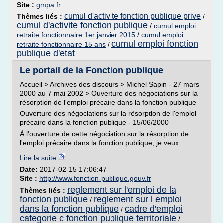
Site :
gmpa.fr
cumul d'activite fonction publique prive
Thèmes liés :
/
cumul d'activite fonction publique
/
cumul emploi
retraite fonctionnaire 1er janvier 2015
/
cumul emploi
cumul emploi fonction
retraite fonctionnaire 15 ans
/
publique d'etat
Le portail de la Fonction publique
Accueil > Archives des discours > Michel Sapin - 27 mars
2000 au 7 mai 2002 > Ouverture des négociations sur la
résorption de l'emploi précaire dans la fonction publique
Ouverture des négociations sur la résorption de l'emploi
précaire dans la fonction publique - 15/06/2000
À l'ouverture de cette négociation sur la résorption de
l'emploi précaire dans la fonction publique, je veux...
Lire la suite
Date:
2017-02-15 17:06:47
Site :
http://www.fonction-publique.gouv.fr
reglement sur l'emploi de la
Thèmes liés :
fonction publique
reglement sur l emploi
/
dans la fonction publique
cadre d'emploi
/
categorie c fonction publique territoriale
/