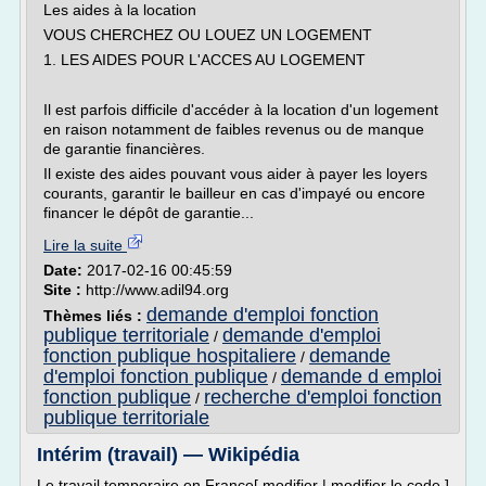
Les aides à la location
VOUS CHERCHEZ OU LOUEZ UN LOGEMENT
1. LES AIDES POUR L'ACCES AU LOGEMENT
Il est parfois difficile d'accéder à la location d'un logement
en raison notamment de faibles revenus ou de manque
de garantie financières.
Il existe des aides pouvant vous aider à payer les loyers
courants, garantir le bailleur en cas d'impayé ou encore
financer le dépôt de garantie...
Lire la suite
Date:
2017-02-16 00:45:59
Site :
http://www.adil94.org
demande d'emploi fonction
Thèmes liés :
publique territoriale
demande d'emploi
/
fonction publique hospitaliere
demande
/
d'emploi fonction publique
demande d emploi
/
fonction publique
recherche d'emploi fonction
/
publique territoriale
Intérim (travail) — Wikipédia
Le travail temporaire en France[ modifier | modifier le code ]