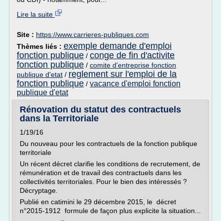
Lire la suite
Site :
https://www.carrieres-publiques.com
exemple demande d'emploi
Thèmes liés :
fonction publique
conge de fin d'activite
/
fonction publique
/
comite d'entreprise fonction
reglement sur l'emploi de la
publique d'etat
/
fonction publique
vacance d'emploi fonction
/
publique d'etat
Rénovation du statut des contractuels
dans la Territoriale
1/19/16
Du nouveau pour les contractuels de la fonction publique
territoriale
Un récent décret clarifie les conditions de recrutement, de
rémunération et de travail des contractuels dans les
collectivités territoriales. Pour le bien des intéressés ?
Décryptage.
Publié en catimini le 29 décembre 2015, le décret
n°2015-1912 formule de façon plus explicite la situation...