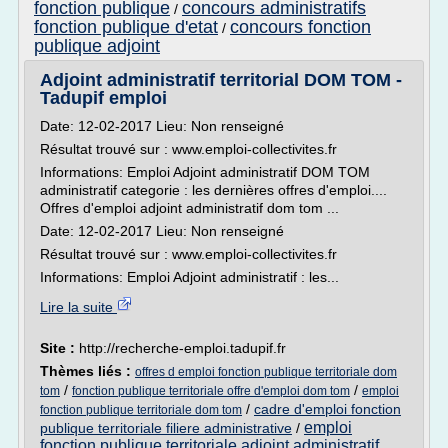
fonction publique
concours administratifs
/
fonction publique d'etat
concours fonction
/
publique adjoint
Adjoint administratif territorial DOM TOM -
Tadupif emploi
Date: 12-02-2017 Lieu: Non renseigné
Résultat trouvé sur : www.emploi-collectivites.fr
Informations: Emploi Adjoint administratif DOM TOM
administratif categorie : les dernières offres d'emploi....
Offres d'emploi adjoint administratif dom tom ...
Date: 12-02-2017 Lieu: Non renseigné
Résultat trouvé sur : www.emploi-collectivites.fr
Informations: Emploi Adjoint administratif : les...
Lire la suite
Site :
http://recherche-emploi.tadupif.fr
Thèmes liés :
offres d emploi fonction publique territoriale dom
/
/
tom
fonction publique territoriale offre d'emploi dom tom
emploi
/
cadre d'emploi fonction
fonction publique territoriale dom tom
emploi
publique territoriale filiere administrative
/
fonction publique territoriale adjoint administratif