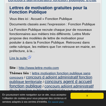
Lettres de motivation gratuites pour la
Fonction Publique
Vous êtes ici : Accueil » Fonction Publique
Documents classés avec l'expression : Fonction Publique
La Fonction Publique recrute chaque jour de nouveaux
fonctionnaires aux métiers très différents. Lettre Motiv
propose des modèles de lettre de motivation pour
postuler à dans la Fonction Publique. Retrouvez dans
cette rubrique, les métiers que l'on retrouve en mairie, en
préfecture, à la...
Lire la suite
Site :
http://www.lettre-motiv.com
Thèmes liés :
lettre motivation fonction publique sans
concours d adjoint administratif fonction
concours
/
concours agent d accueil
publique territoriale
/
fonction publique
concours adjoint administratif
/
de la fonction publique territoriale
/
lettre motivation
En poursuivant votre navigation sur ce site, vous acceptez
fonction publique d'etat
X
l'utilisation de cookies pour vous proposer des contenus et
services adaptés à vos centres d'intérêts.
Concours fonction publique - Adjoint
En savoir plus