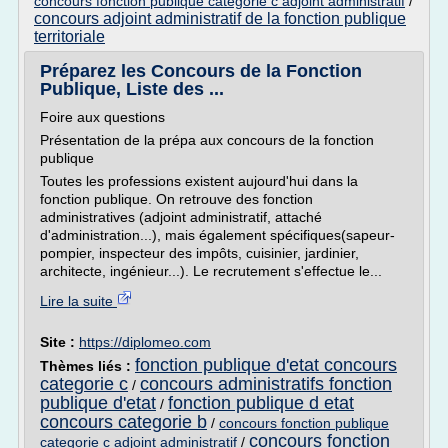
concours fonction publique categorie c adjoint administratif
/
concours adjoint administratif de la fonction publique
territoriale
Préparez les Concours de la Fonction
Publique, Liste des ...
Foire aux questions
Présentation de la prépa aux concours de la fonction
publique
Toutes les professions existent aujourd'hui dans la
fonction publique. On retrouve des fonction
administratives (adjoint administratif, attaché
d'administration...), mais également spécifiques(sapeur-
pompier, inspecteur des impôts, cuisinier, jardinier,
architecte, ingénieur...). Le recrutement s'effectue le...
Lire la suite
Site :
https://diplomeo.com
fonction publique d'etat concours
Thèmes liés :
categorie c
concours administratifs fonction
/
publique d'etat
fonction publique d etat
/
concours categorie b
/
concours fonction publique
concours fonction
categorie c adjoint administratif
/