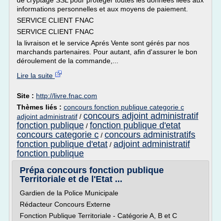
de cryptage SSL pour protéger toutes les données liées aux
informations personnelles et aux moyens de paiement.
SERVICE CLIENT FNAC
SERVICE CLIENT FNAC
la livraison et le service Aprés Vente sont gérés par nos
marchands partenaires. Pour autant, afin d'assurer le bon
déroulement de la commande,...
Lire la suite
Site :
http://livre.fnac.com
Thèmes liés :
concours fonction publique categorie c
concours adjoint administratif
adjoint administratif
/
fonction publique
fonction publique d'etat
/
concours categorie c
concours administratifs
/
fonction publique d'etat
adjoint administratif
/
fonction publique
Prépa concours fonction publique
Territoriale et de l'Etat ...
Gardien de la Police Municipale
Rédacteur Concours Externe
Fonction Publique Territoriale - Catégorie A, B et C