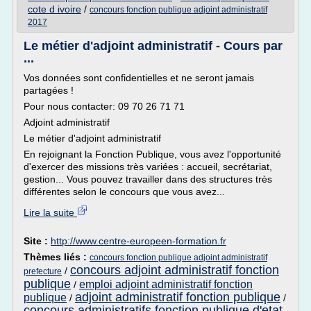
cote d ivoire
/
concours fonction publique adjoint administratif
2017
Le métier d'adjoint administratif - Cours par
...
Vos données sont confidentielles et ne seront jamais
partagées !
Pour nous contacter: 09 70 26 71 71
Adjoint administratif
Le métier d'adjoint administratif
En rejoignant la Fonction Publique, vous avez l'opportunité
d'exercer des missions très variées : accueil, secrétariat,
gestion... Vous pouvez travailler dans des structures très
différentes selon le concours que vous avez...
Lire la suite
Site :
http://www.centre-europeen-formation.fr
Thèmes liés :
concours fonction publique adjoint administratif
concours adjoint administratif fonction
/
prefecture
publique
emploi adjoint administratif fonction
/
adjoint administratif fonction publique
publique
/
/
concours administratifs fonction publique d'etat