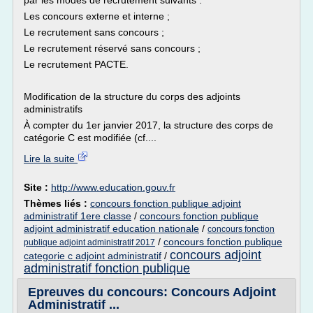
par les modes de recrutement suivants :
Les concours externe et interne ;
Le recrutement sans concours ;
Le recrutement réservé sans concours ;
Le recrutement PACTE.
Modification de la structure du corps des adjoints
administratifs
À compter du 1er janvier 2017, la structure des corps de
catégorie C est modifiée (cf....
Lire la suite
Site :
http://www.education.gouv.fr
Thèmes liés :
concours fonction publique adjoint
administratif 1ere classe
/
concours fonction publique
adjoint administratif education nationale
/
concours fonction
/
concours fonction publique
publique adjoint administratif 2017
concours adjoint
categorie c adjoint administratif
/
administratif fonction publique
Epreuves du concours: Concours Adjoint
Administratif ...