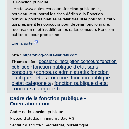
la Fonction publique !
Le site www.dates-concours-fonction-publique.fr ,
nouveau venu parmi les sites dédiés à la Fonction
publique pourrait bien se révéler très utile pour tous ceux
qui préparent les concours pour devenir fonctionnaire. Il
recense en effet les différentes dates concours Fonction
publique , pour près d'une...
Lire la suite
Site :
https://blog-cours-servais.com
dossier d'inscription concours fonction
Thèmes liés :
fonction publique d'etat sans
publique
/
concours
concours administratifs fonction
/
publique d'etat
concours fonction publique
/
d'etat categorie a
fonction publique d etat
/
concours categorie b
Cadre de la fonction publique -
Orientation.com
Cadre de la fonction publique
Niveau d'études minimum : Bac + 3
Secteur d'activité : Secrétariat, bureautique