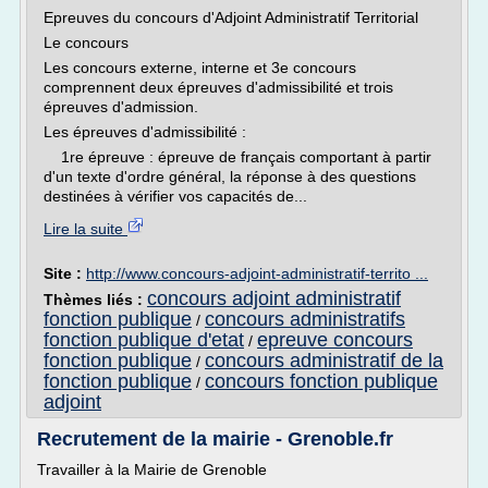
Epreuves du concours d'Adjoint Administratif Territorial
Le concours
Les concours externe, interne et 3e concours
comprennent deux épreuves d'admissibilité et trois
épreuves d'admission.
Les épreuves d'admissibilité :
1re épreuve : épreuve de français comportant à partir
d'un texte d'ordre général, la réponse à des questions
destinées à vérifier vos capacités de...
Lire la suite
Site :
http://www.concours-adjoint-administratif-territo ...
concours adjoint administratif
Thèmes liés :
fonction publique
concours administratifs
/
fonction publique d'etat
epreuve concours
/
fonction publique
concours administratif de la
/
fonction publique
concours fonction publique
/
adjoint
Recrutement de la mairie - Grenoble.fr
Travailler à la Mairie de Grenoble