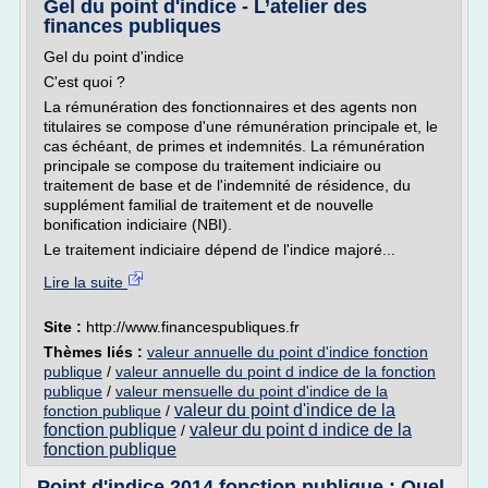
Gel du point d'indice - L’atelier des
finances publiques
Gel du point d'indice
C'est quoi ?
La rémunération des fonctionnaires et des agents non
titulaires se compose d'une rémunération principale et, le
cas échéant, de primes et indemnités. La rémunération
principale se compose du traitement indiciaire ou
traitement de base et de l'indemnité de résidence, du
supplément familial de traitement et de nouvelle
bonification indiciaire (NBI).
Le traitement indiciaire dépend de l'indice majoré...
Lire la suite
Site :
http://www.financespubliques.fr
Thèmes liés :
valeur annuelle du point d'indice fonction
publique
/
valeur annuelle du point d indice de la fonction
publique
/
valeur mensuelle du point d'indice de la
valeur du point d'indice de la
fonction publique
/
fonction publique
valeur du point d indice de la
/
fonction publique
Point d'indice 2014 fonction publique : Quel