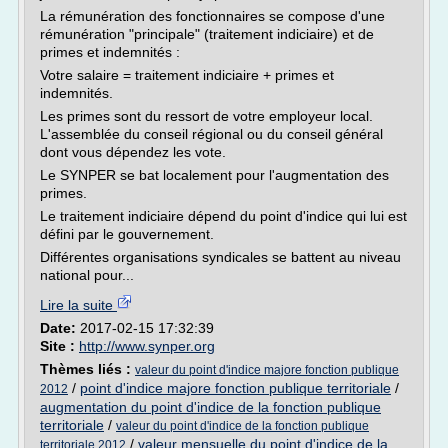
La rémunération des fonctionnaires se compose d'une
rémunération "principale" (traitement indiciaire) et de
primes et indemnités :
Votre salaire = traitement indiciaire + primes et
indemnités.
Les primes sont du ressort de votre employeur local.
L'assemblée du conseil régional ou du conseil général
dont vous dépendez les vote.
Le SYNPER se bat localement pour l'augmentation des
primes.
Le traitement indiciaire dépend du point d'indice qui lui est
défini par le gouvernement.
Différentes organisations syndicales se battent au niveau
national pour...
Lire la suite
Date:
2017-02-15 17:32:39
Site :
http://www.synper.org
Thèmes liés :
valeur du point d'indice majore fonction publique
/
point d'indice majore fonction publique territoriale
/
2012
augmentation du point d'indice de la fonction publique
territoriale
/
valeur du point d'indice de la fonction publique
/
valeur mensuelle du point d'indice de la
territoriale 2012