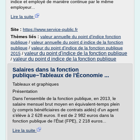
indice et employé de manière continue par le même
employeur...
Lire la suite
Site :
https://www.service-public.fr
Thèmes liés :
valeur annuelle du point d'indice fonction
publique
/
valeur annuelle du point d indice de la fonction
publique
/
valeur du point d'indice de la fonction publique
valeur du point d'indice de la fonction publique
2015
/
valeur du point d indice de la fonction publique
/
Salaires dans la fonction
publique−Tableaux de l'Économie ...
Tableaux et graphiques
Présentation
Dans l'ensemble de la fonction publique, en 2013, le
salaire mensuel brut moyen en équivalent-temps plein
(y compris bénéficiaires de contrats aidés) d'un agent
s'élève à 2 628 euros. Il est de 2 982 euros dans la
fonction publique de l'État (FPE), 2 218 euros...
Lire la suite