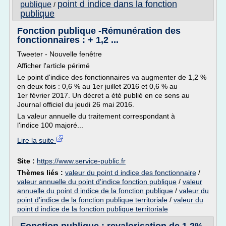
point d indice dans la fonction
publique
/
publique
Fonction publique -Rémunération des
fonctionnaires : + 1,2 ...
Tweeter - Nouvelle fenêtre
Afficher l'article périmé
Le point d'indice des fonctionnaires va augmenter de 1,2 %
en deux fois : 0,6 % au 1er juillet 2016 et 0,6 % au
1er février 2017. Un décret a été publié en ce sens au
Journal officiel du jeudi 26 mai 2016.
La valeur annuelle du traitement correspondant à
l'indice 100 majoré...
Lire la suite
Site :
https://www.service-public.fr
Thèmes liés :
valeur du point d indice des fonctionnaire
/
valeur annuelle du point d'indice fonction publique
/
valeur
annuelle du point d indice de la fonction publique
/
valeur du
point d'indice de la fonction publique territoriale
/
valeur du
point d indice de la fonction publique territoriale