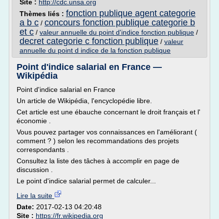
Site :
http://cdc.unsa.org
fonction publique agent categorie
Thèmes liés :
a b c
concours fonction publique categorie b
/
et c
/
valeur annuelle du point d'indice fonction publique
/
decret categorie c fonction publique
/
valeur
annuelle du point d indice de la fonction publique
Point d'indice salarial en France —
Wikipédia
Point d'indice salarial en France
Un article de Wikipédia, l'encyclopédie libre.
Cet article est une ébauche concernant le droit français et l'
économie .
Vous pouvez partager vos connaissances en l'améliorant (
comment ? ) selon les recommandations des projets
correspondants .
Consultez la liste des tâches à accomplir en page de
discussion .
Le point d'indice salarial permet de calculer...
Lire la suite
Date:
2017-02-13 04:20:48
Site :
https://fr.wikipedia.org