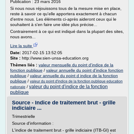
Publication : 23 mars 2016
Si nous nous réjouissons tous de la mesure mise en place,
reste à savoir ce qu'elle apportera exactement à chacun
d'entre nous. Les éléments ci-après aideront ceux qui le
souhaitent à s'en faire une idée plus précise...
Contrairement à ce qui est indiqué dans la plupart des sites,
nous avons...
Lire la suite
Date:
2017-02-15 13:52:05
Site :
http://www.sien-unsa-education.org
Thèmes liés :
valeur mensuelle du point d'indice de la
fonction publique
/
valeur annuelle du point d'indice fonction
publique
/
valeur annuelle du point d indice de la fonction
publique
/
valeur du point d'indice de la fonction publique education
valeur du point d'indice de la fonction
/
nationale
publique
Source - Indice de traitement brut - grille
indiciaire ...
Trimestrielle
Source d'information :
L'indice de traitement brut - grille indiciaire (ITB-GI) est