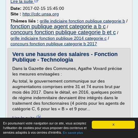
Lire la suite
Date:
2017-02-15 15:45:00
Site :
http://cdc.unsa.org
Thèmes liés :
grille indiciaire fonction publique categorie b
/
fonction publique agent categorie a b c
/
concours fonction publique categorie b et c
/
grille indiciaire fonction publique 2014 categorie c
/
concours fonction publique categorie b 2017
Vers une hausse des salaires - Fonction
Publique - Technologia
Dans la Gazette des Communes, Agathe Vovard précise
les mesures envisagées :
Au total, le gouvernement communique sur des
augmentations comprises entre 31 et 74 euros brut par
mois dès 2017. Dans le détail, en 2016, quelques points
de régime indemnitaire devraient être intégrés dans le
traitement des fonctionnaires (4 points pour les agents de
catégorie C, 6 pour les « B » et 9 pour...
Lire la suite
En poursuivant votre navigation sur ce site, vous acceptez
X
l'utilisation de cookies pour vous proposer des contenus et
Site :
http://fonctionpublique-technologia.fr
services adaptés à vos centres d'intérêts.
En savoir plus
point d indice salaire fonctionnaire
Thèmes liés :
/