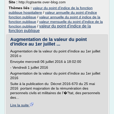
Site :
http://cgtsante.over-blog.com
Thèmes liés :
valeur du point d'indice de la fonction
publique hospitaliere
/
valeur annuelle du point d'indice
fonction publique
/
valeur annuelle du point d indice de la
fonction publique
/
valeur mensuelle du point d'indice de la
valeur du point d'indice de la
fonction publique
/
fonction publique
Augmentation de la valeur du point
d'indice au 1er juillet ...
Augmentation de la valeur du point d'indice au 1er juillet
2016 o
Envoyée mercredi 06 juillet 2016 à 18:02:00
- Vendredi 1 juillet 2016
Augmentation de la valeur du point d'indice au 1er juillet
2016
Suite à la publication du Décret 2016-670 du 25 mai
2016 portant majoration de la rémunération des
personnels civils et militaires de l'�?tat, des personnels
des...
Lire la suite