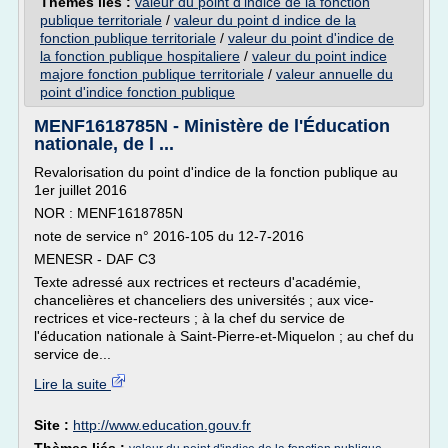
Thèmes liés :
valeur du point d'indice de la fonction
publique territoriale
/
valeur du point d indice de la
fonction publique territoriale
/
valeur du point d'indice de
la fonction publique hospitaliere
/
valeur du point indice
majore fonction publique territoriale
/
valeur annuelle du
point d'indice fonction publique
MENF1618785N - Ministère de l'Éducation
nationale, de l ...
Revalorisation du point d'indice de la fonction publique au
1er juillet 2016
NOR : MENF1618785N
note de service n° 2016-105 du 12-7-2016
MENESR - DAF C3
Texte adressé aux rectrices et recteurs d'académie,
chancelières et chanceliers des universités ; aux vice-
rectrices et vice-recteurs ; à la chef du service de
l'éducation nationale à Saint-Pierre-et-Miquelon ; au chef du
service de...
Lire la suite
Site :
http://www.education.gouv.fr