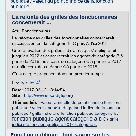
publique
valeur du point d indice de la fonction
/
publique
La refonte des grilles des fonctionnaires
concernerait ...
Actu Fonctionnaires
La refonte des grilles des fonctionnaires concernerait
successivement la catégorie B, C puis A d'ici 2018
Une rénovation des grilles indiciaires qui s'appliquerait
jusqu'en 2022 et concernerait les agents de catégorie B à
partir de 2016, puis ceux de catégorie C à partir de 2017
et enfin ceux de catégorie A à partir de 2018.
C'est ce que proposent dans un premier temps...
Lire la suite
Date:
2017-02-15 13:14:54
Site :
http://www.unsa-dgfip.org
Thèmes liés :
valeur annuelle du point d'indice fonction
publique
/
valeur annuelle du point d indice de la fonction
publique
/
grille indiciaire fonction publique categorie b
/
fonction publique agent categorie a b c
/
grille
indiciaire fonction publique 2014 categorie c
Fonction publique : tout savoir sur les