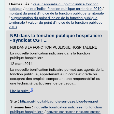
Thèmes liés :
valeur annuelle du point d'indice fonction
publique
/
point d'indice fonction publique territoriale 2010
/
montant du point d'indice de la fonction publique territoriale
/
augmentation du point d'indice de la fonction publique
territoriale
/
valeur du point d'indice de la fonction publique
2013
NBI dans la fonction publique hospitalière
- syndicat CGT ...
NBI DANS LA FONCTION PUBLIQUE HOSPITALIERE
La nouvelle bonification indiciaire dans la fonction
publique hospitalière
12 mars 2014
La nouvelle bonification indiciaire permet aux agents de la
fonction publique, appartenant à un corps et grade ou
occupant des emplois comportant une responsabilité ou
une technicité particulière, de percevoir...
Lire la suite
Site :
http://cgt-hopital-bagnols-sur-ceze.blog4ever.net
Thèmes liés :
nouvelle bonification indiciaire nbi fonction
publique hospitaliere
/
nouvelle bonification indiciaire fonction