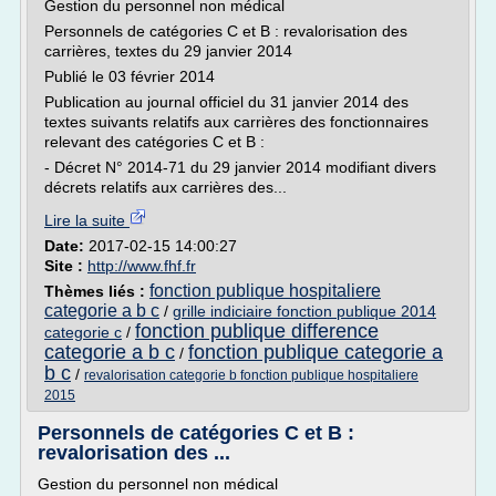
Gestion du personnel non médical
Personnels de catégories C et B : revalorisation des
carrières, textes du 29 janvier 2014
Publié le 03 février 2014
Publication au journal officiel du 31 janvier 2014 des
textes suivants relatifs aux carrières des fonctionnaires
relevant des catégories C et B :
- Décret N° 2014-71 du 29 janvier 2014 modifiant divers
décrets relatifs aux carrières des...
Lire la suite
Date:
2017-02-15 14:00:27
Site :
http://www.fhf.fr
fonction publique hospitaliere
Thèmes liés :
categorie a b c
/
grille indiciaire fonction publique 2014
fonction publique difference
categorie c
/
categorie a b c
fonction publique categorie a
/
b c
/
revalorisation categorie b fonction publique hospitaliere
2015
Personnels de catégories C et B :
revalorisation des ...
Gestion du personnel non médical