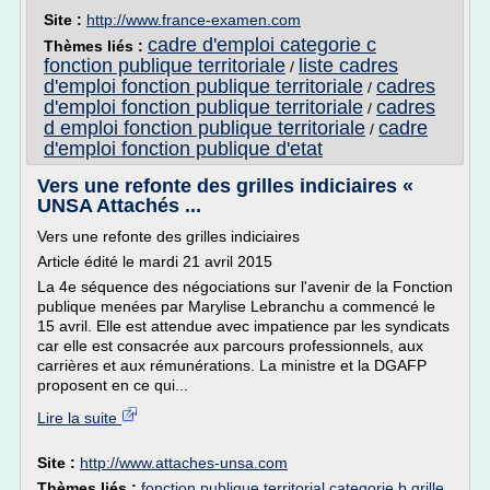
Site :
http://www.france-examen.com
cadre d'emploi categorie c
Thèmes liés :
fonction publique territoriale
liste cadres
/
d'emploi fonction publique territoriale
cadres
/
d'emploi fonction publique territoriale
cadres
/
d emploi fonction publique territoriale
cadre
/
d'emploi fonction publique d'etat
Vers une refonte des grilles indiciaires «
UNSA Attachés ...
Vers une refonte des grilles indiciaires
Article édité le mardi 21 avril 2015
La 4e séquence des négociations sur l'avenir de la Fonction
publique menées par Marylise Lebranchu a commencé le
15 avril. Elle est attendue avec impatience par les syndicats
car elle est consacrée aux parcours professionnels, aux
carrières et aux rémunérations. La ministre et la DGAFP
proposent en ce qui...
Lire la suite
Site :
http://www.attaches-unsa.com
Thèmes liés :
fonction publique territorial categorie b grille