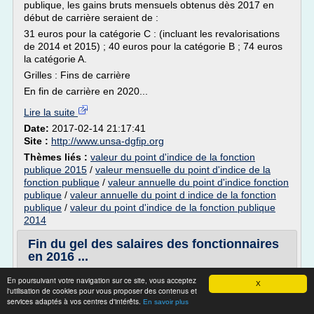
publique, les gains bruts mensuels obtenus dès 2017 en
début de carrière seraient de :
31 euros pour la catégorie C : (incluant les revalorisations
de 2014 et 2015) ; 40 euros pour la catégorie B ; 74 euros
la catégorie A.
Grilles : Fins de carrière
En fin de carrière en 2020...
Lire la suite
Date:
2017-02-14 21:17:41
Site :
http://www.unsa-dgfip.org
Thèmes liés :
valeur du point d'indice de la fonction
publique 2015
/
valeur mensuelle du point d'indice de la
fonction publique
/
valeur annuelle du point d'indice fonction
publique
/
valeur annuelle du point d indice de la fonction
publique
/
valeur du point d'indice de la fonction publique
2014
Fin du gel des salaires des fonctionnaires
en 2016 ...
24 Nov 2015 | Fonction Publique | 0 commentaires
En poursuivant votre navigation sur ce site, vous acceptez
X
l'utilisation de cookies pour vous proposer des contenus et
REMUNERATION - AEF, Le Figaro, Boursorama,
services adaptés à vos centres d'intérêts.
En savoir plus
www.force ouvrière - La ministre de la Fonction publique,