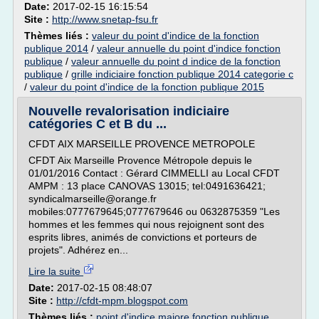
Date:
2017-02-15 16:15:54
Site :
http://www.snetap-fsu.fr
Thèmes liés :
valeur du point d'indice de la fonction
publique 2014
/
valeur annuelle du point d'indice fonction
publique
/
valeur annuelle du point d indice de la fonction
publique
/
grille indiciaire fonction publique 2014 categorie c
/
valeur du point d'indice de la fonction publique 2015
Nouvelle revalorisation indiciaire
catégories C et B du ...
CFDT AIX MARSEILLE PROVENCE METROPOLE
CFDT Aix Marseille Provence Métropole depuis le
01/01/2016 Contact : Gérard CIMMELLI au Local CFDT
AMPM : 13 place CANOVAS 13015; tel:0491636421;
syndicalmarseille@orange.fr
mobiles:0777679645;0777679646 ou 0632875359 "Les
hommes et les femmes qui nous rejoignent sont des
esprits libres, animés de convictions et porteurs de
projets". Adhérez en...
Lire la suite
Date:
2017-02-15 08:48:07
Site :
http://cfdt-mpm.blogspot.com
Thèmes liés :
point d'indice majore fonction publique