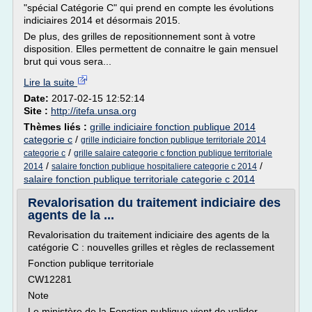
"spécial Catégorie C" qui prend en compte les évolutions
indiciaires 2014 et désormais 2015.
De plus, des grilles de repositionnement sont à votre
disposition. Elles permettent de connaitre le gain mensuel
brut qui vous sera...
Lire la suite
Date:
2017-02-15 12:52:14
Site :
http://itefa.unsa.org
Thèmes liés :
grille indiciaire fonction publique 2014
categorie c
/
grille indiciaire fonction publique territoriale 2014
/
categorie c
grille salaire categorie c fonction publique territoriale
/
/
2014
salaire fonction publique hospitaliere categorie c 2014
salaire fonction publique territoriale categorie c 2014
Revalorisation du traitement indiciaire des
agents de la ...
Revalorisation du traitement indiciaire des agents de la
catégorie C : nouvelles grilles et règles de reclassement
Fonction publique territoriale
CW12281
Note
Le ministère de la Fonction publique vient de valider