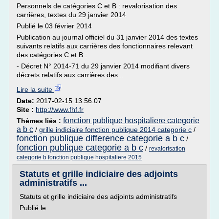
Personnels de catégories C et B : revalorisation des
carrières, textes du 29 janvier 2014
Publié le 03 février 2014
Publication au journal officiel du 31 janvier 2014 des textes
suivants relatifs aux carrières des fonctionnaires relevant
des catégories C et B :
- Décret N° 2014-71 du 29 janvier 2014 modifiant divers
décrets relatifs aux carrières des...
Lire la suite
Date:
2017-02-15 13:56:07
Site :
http://www.fhf.fr
fonction publique hospitaliere categorie
Thèmes liés :
a b c
/
grille indiciaire fonction publique 2014 categorie c
/
fonction publique difference categorie a b c
/
fonction publique categorie a b c
/
revalorisation
categorie b fonction publique hospitaliere 2015
Statuts et grille indiciaire des adjoints
administratifs ...
Statuts et grille indiciaire des adjoints administratifs
Publié le