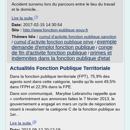
Accident survenu lors du parcours entre le lieu du travail
et le domicile...
Lire la suite
Date:
2017-02-15 14:30:54
Site :
http://www.fonction-publique.gouv.fr
Thèmes liés :
cumul d'activite fonction publique sanction
exemple
cumul d'activite fonction publique prive
/
/
demande d'emploi fonction publique
conge
/
de fin d'activite fonction publique
primes et
/
indemnites dans la fonction publique d'etat
Actualités Fonction Publique Territoriale
Dans la fonction publique territoriale (FPT), 75,9% des
agents sont dans cette catégorie, tandis qu'ils sont 49,5%
dans l'FPH et 22,9% dans la FPE.
Dans son communiqué, Marylise Lebranchu rappelle que
« conformément aux annonces faites le 7 février 2013, le
gouvernement a engagé en mars un cycle de négociation
visant à revaloriser la catégorie C de la fonction publique au
1er...
Lire la suite
Date:
2013-09-12 20:12:19