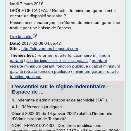
lundi 7 mars 2016
DRÔLE DE CADEAU ! Retraite : le minimum garanti est-il
encore un dispositif solidaire ?
Passée assez inaperçue, la réforme du minimum garanti se
traduit par une baisse de l'aspect...
Lire la suite
Date:
2017-02-08 04:55:42
Site :
http://cfdtvannes.blogspot.com
Thèmes liés :
reforme retraite fonctionnaire minimum
garanti
/
/
montant
pension fonctionnaire minimum garanti
retraite minimum garanti fonction publique
/
calcul minimum
garanti retraite fonction publique
/
minimum garanti retraite
fonction publique
L’essentiel sur le régime indemnitaire -
Espace de ...
4. Indemnité d'administration et de technicité ( IAT )
4.1 - Références juridiques
Décret 2002.61 du 14 janvier 2002 relatif à l'Indemnité
d'Administration de Technicité
NOR : FPPA0100148D - Dernières modifications
apportées par le décret 2004.1267 du 23 novembre 2004