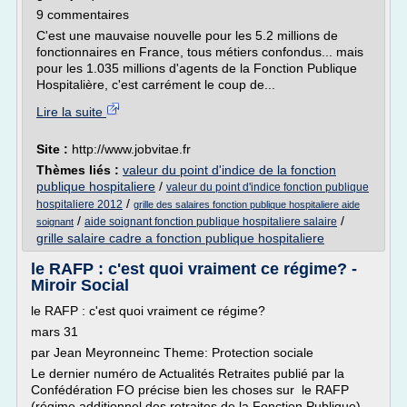
9 commentaires
C'est une mauvaise nouvelle pour les 5.2 millions de
fonctionnaires en France, tous métiers confondus... mais
pour les 1.035 millions d'agents de la Fonction Publique
Hospitalière, c'est carrément le coup de...
Lire la suite
Site :
http://www.jobvitae.fr
Thèmes liés :
valeur du point d'indice de la fonction
publique hospitaliere
/
valeur du point d'indice fonction publique
/
hospitaliere 2012
grille des salaires fonction publique hospitaliere aide
/
/
aide soignant fonction publique hospitaliere salaire
soignant
grille salaire cadre a fonction publique hospitaliere
le RAFP : c'est quoi vraiment ce régime? -
Miroir Social
le RAFP : c'est quoi vraiment ce régime?
mars 31
par Jean Meyronneinc Theme: Protection sociale
Le dernier numéro de Actualités Retraites publié par la
Confédération FO précise bien les choses sur le RAFP
(régime additionnel des retraites de la Fonction Publique)