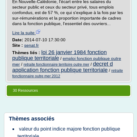
En Nouvelle-Calédonie, l'écart entre les salaires du
secteur public et ceux du secteur privé, tous emplois
confondus, est de 57 %, ce qui s'explique à la fois par les
sur-rémunérations et la proportion importante de cadres
dans la fonction publique, l'essentiel des ouvriers...
Lire la suite
Date:
2014-07-10 17:30:00
Site :
senat.fr
loi 26 janvier 1984 fonction
Thèmes liés :
publique territoriale
/
emploi fonction publique outre
decret d
mer
/
/
retraite fonctionnaire territoire outre mer
application fonction publique territoriale
/
retraite
fonctionnaire outre mer 2012
30 Ressources
Thèmes associés
valeur du point indice majore fonction publique
territoriale