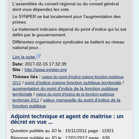
L'assemblée du conseil régional ou du conseil général
dont vous dépendez les vote.
Le SYNPER se bat localement pour l'augmentation des
primes.
Le traitement indiciaire dépend du point d'indice qui lui est
défini par le gouvernement.
Différentes organisations syndicales se battent au niveau
national pour...
Lire la suite
Date:
2017-02-15 17:32:39
Site :
http://www.synper.org
Thèmes liés :
valeur du point d'indice majore fonction publique
/
point d'indice majore fonction publique territoriale
/
2012
augmentation du point d'indice de la fonction publique
territoriale
/
valeur du point d'indice de la fonction publique
/
valeur mensuelle du point d'indice de la
territoriale 2012
fonction publique
Adjoint technique et agent de maitrise : un
décret en vue ...
Question publiée au JO le : 15/11/2011 page : 11921
Réponse publiée au JO le : 17/01/2012 page : 636