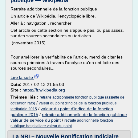
publique — Wikipédia
Retraite additionnelle de la fonction publique
Un article de Wikipédia, l'encyclopédie libre.
Aller à : navigation , rechercher
Cet article ou cette section ne s'appuie pas, ou pas assez,
sur des sources secondaires ou tertiaires
(novembre 2015)
.
Pour améliorer la vérifiabilité de l'article, merci de citer les
sources primaires à travers l'analyse qu'en ont faite des
sources secondaires...
Lire la suite
Date:
2017-02-13 21:55:03
Site :
https://fr.wikipedia.org
Thèmes liés :
retraite additionnelle fonction publique (assiette de
/
cotisation rafp)
valeur du point d'indice de la fonction publique
/
valeur du point d'indice de la fonction
territoriale 2015
publique 2015
/
retraite additionnelle de la fonction publique
valeur de service du point
/
retraite additionnelle fonction
publique hospitaliere valeur du point
La NBI – Nouvelle Bonification Indiciaire