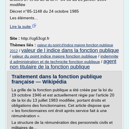
modifiée
Décret n°85-1148 du 24 octobre 1985
Les éléments...
Lire la suite
Site :
http://cg63cgt.fr
Thèmes liés :
valeur du point d'indice majore fonction publique
valeur de l indice dans la fonction publique
/
2012
/
valeur du point indice majore fonction publique
/
indemnite
agent
d administration et de technicite fonction publique
/
non titulaire de la fonction publique
Traitement dans la fonction publique
française — Wikipédia
La grille de la fonction publique a été créée par la loi du
19 octobre 1946 et est actuellement régie par l'article 20
de la loi du 13 juillet 1983 modifiée, portant droits et
obligations des fonctionnaires. Cet article dispose que
« les fonctionnaires ont droit après service fait à une
rémunération ».
La structure de la rémunération des personnels civils et
militaires de...