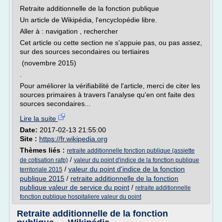
Retraite additionnelle de la fonction publique
Un article de Wikipédia, l'encyclopédie libre.
Aller à : navigation , rechercher
Cet article ou cette section ne s'appuie pas, ou pas assez,
sur des sources secondaires ou tertiaires
(novembre 2015)
.
Pour améliorer la vérifiabilité de l'article, merci de citer les
sources primaires à travers l'analyse qu'en ont faite des
sources secondaires...
Lire la suite
Date:
2017-02-13 21:55:00
Site :
https://fr.wikipedia.org
Thèmes liés :
retraite additionnelle fonction publique (assiette
/
de cotisation rafp)
valeur du point d'indice de la fonction publique
/
valeur du point d'indice de la fonction
territoriale 2015
publique 2015
/
retraite additionnelle de la fonction
publique valeur de service du point
/
retraite additionnelle
fonction publique hospitaliere valeur du point
Retraite additionnelle de la fonction