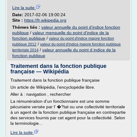
Lire la suite
Date:
2017-02-06 19:00:24
Site :
https://fr.wikipedia.org
Thèmes liés :
valeur annuelle du point d'indice fonction
publique
/
valeur mensuelle du point d'indice de la
fonction publique
/
valeur du point d'indice majore fonction
/
publique 2012
valeur du point d'indice majore fonction publique
/
valeur annuelle du point d indice de la
territoriale 2014
fonction publique
Traitement dans la fonction publique
française — Wikipédia
Traitement dans la fonction publique française
Un article de Wikipédia, l'encyclopédie libre.
Aller à : navigation , rechercher
La rémunération d'un fonctionnaire est une somme
pécuniaire versée par l' �?tat ou une collectivité territoriale
à un agent de la fonction publique française en contrepartie
des services fournis par cet agent pour la collectivité. Selon
la terminologie...
Lire la suite