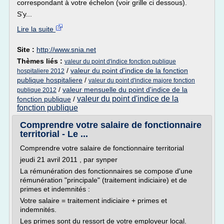
correspondant à votre échelon (voir grille ci dessous).
S'y...
Lire la suite
Site :
http://www.snia.net
Thèmes liés :
valeur du point d'indice fonction publique
/
valeur du point d'indice de la fonction
hospitaliere 2012
publique hospitaliere
/
valeur du point d'indice majore fonction
/
valeur mensuelle du point d'indice de la
publique 2012
valeur du point d'indice de la
fonction publique
/
fonction publique
Comprendre votre salaire de fonctionnaire
territorial - Le ...
Comprendre votre salaire de fonctionnaire territorial
jeudi 21 avril 2011 , par synper
La rémunération des fonctionnaires se compose d'une
rémunération "principale" (traitement indiciaire) et de
primes et indemnités :
Votre salaire = traitement indiciaire + primes et
indemnités.
Les primes sont du ressort de votre employeur local.