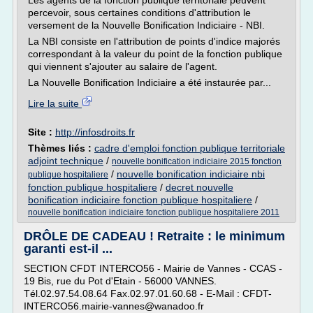
Les agents de la fonction publique territoriale peuvent
percevoir, sous certaines conditions d'attribution le
versement de la Nouvelle Bonification Indiciaire - NBI.
La NBI consiste en l'attribution de points d'indice majorés
correspondant à la valeur du point de la fonction publique
qui viennent s'ajouter au salaire de l'agent.
La Nouvelle Bonification Indiciaire a été instaurée par...
Lire la suite
Site :
http://infosdroits.fr
Thèmes liés :
cadre d'emploi fonction publique territoriale
adjoint technique
/
nouvelle bonification indiciaire 2015 fonction
/
nouvelle bonification indiciaire nbi
publique hospitaliere
fonction publique hospitaliere
/
decret nouvelle
bonification indiciaire fonction publique hospitaliere
/
nouvelle bonification indiciaire fonction publique hospitaliere 2011
DRÔLE DE CADEAU ! Retraite : le minimum
garanti est-il ...
SECTION CFDT INTERCO56 - Mairie de Vannes - CCAS -
19 Bis, rue du Pot d'Etain - 56000 VANNES.
Tél.02.97.54.08.64 Fax.02.97.01.60.68 - E-Mail : CFDT-
INTERCO56.mairie-vannes@wanadoo.fr