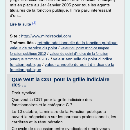
mis en place au 1er Janvier 2005 pour tous les agents
titulaires de la fonction publique. Il m'a paru intéressant
d'en...
Lire la suite
Site :
http://www.miroirsocial.com
Thèmes liés :
retraite additionnelle de la fonction publique
valeur de service du point
/
valeur du point d'indice majore
/
fonction publique 2012
valeur du point d'indice de la fonction
/
valeur annuelle du point d'indice
publique territoriale 2012
fonction publique
/
valeur annuelle du point d indice de la
fonction publique
Que veut la CGT pour la grille indiciaire
des ...
Droit syndical
Que veut la CGT pour la grille indiciaire des
fonctionnaires et la catégorie C ?
Le 10 octobre, la ministre de la Fonction publique a
ouvert la négociation sur les parcours professionnels, les
carrières et la rémunération.
Ce cycle de discussion entre syndicats et employeurs