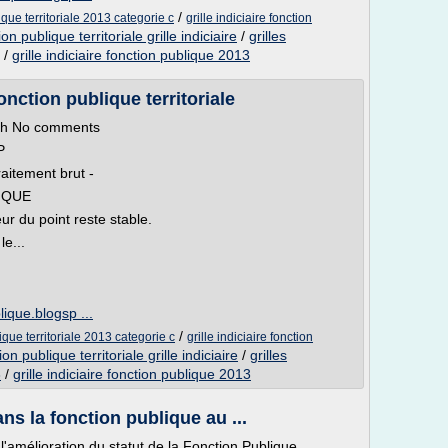
/
lique territoriale 2013 categorie c
grille indiciaire fonction
on publique territoriale grille indiciaire
/
grilles
/
grille indiciaire fonction publique 2013
fonction publique territoriale
ith No comments
P
raitement brut -
IQUE
r du point reste stable.
le...
blique.blogsp ...
/
lique territoriale 2013 categorie c
grille indiciaire fonction
on publique territoriale grille indiciaire
/
grilles
3
/
grille indiciaire fonction publique 2013
ns la fonction publique au ...
l'amélioration du statut de la Fonction Publique