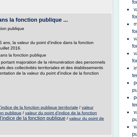
fo
v
fo
ns la fonction publique ...
m
tion publique
fo
v
 ans, la valeur du point d'indice dans la fonction
fo
uillet 2016.
v
dans la fonction publique
fo
portant majoration de la rémunération des personnels
nels des collectivités territoriales et des établissements
i
entation de la valeur du point d'indice de la fonction
te
p
pu
p
te
ndice de la fonction publique territoriale
/
valeur
v
ion publique
/
valeur du point d'indice de la fonction
d'indice de la fonction publique
/
valeur du point de
pu
v
pu