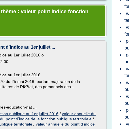
fo
 thème : valeur point indice fonction
v
te
v
fo
p
d'indice au 1er juillet ...
pu
p
ice au 1er juillet 2016 o
02:00
pu
v
ice au 1er juillet 2016
fo
670 du 25 mai 2016 portant majoration de la
v
litaires de l'�?tat, des personnels des...
pu
v
pu
es-education-nat ...
p
ction publique au 1er juillet 2016
/
valeur annuelle du
pu
du point d'indice de la fonction publique territoriale
/
v
blique territoriale
/
valeur annuelle du point d indice