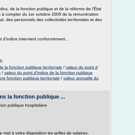
cs, de la fonction publique et de la réforme de l'État
n à compter du 1er octobre 2009 de la rémunération
tat, des personnels des collectivités territoriales et des
.
nt d'indice intervient conformément...
om
e la fonction publique territoriale
/
valeur du point d
e
/
valeur du point d'indice de la fonction publique
re fonction publique territoriale
/
valeur annuelle du
ns la fonction publique ...
tion publique hospitalière
met à votre disposition les grilles de salaires,