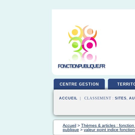
FONCTIONPUBLIQUE.FR
CENTRE GESTION
TERRIT
ACCUEIL
| CLASSEMENT :
SITES
,
AU
Accueil
>
Thèmes & articles : fonction
publique
>
valeur point indice fonction