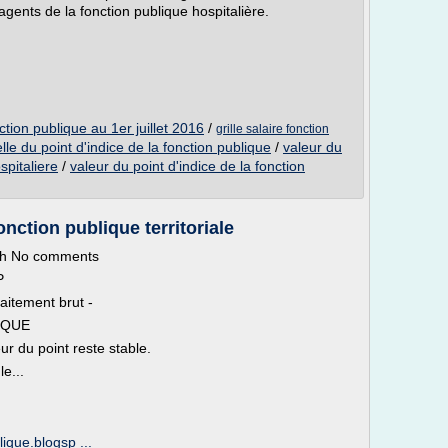
 agents de la fonction publique hospitalière.
ction publique au 1er juillet 2016
/
grille salaire fonction
le du point d'indice de la fonction publique
/
valeur du
spitaliere
/
valeur du point d'indice de la fonction
fonction publique territoriale
th No comments
P
raitement brut -
IQUE
r du point reste stable.
e...
blique.blogsp ...