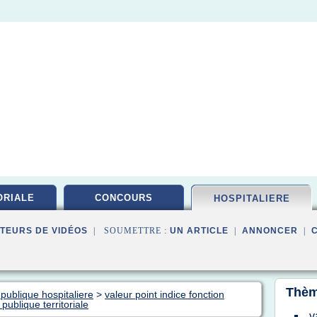
ORIALE
CONCOURS
HOSPITALIERE
TEURS DE VIDÉOS
| SOUMETTRE :
UN ARTICLE
|
ANNONCER
|
Thèm
 publique hospitaliere
>
valeur point indice fonction
 publique territoriale
v