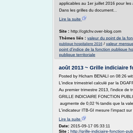
applicables au 1er juillet 2016 pour les
Dans les grilles du document...
Lire la suite
Site :
http://cgtchv.over-blog.com
Thèmes liés :
valeur du point de la fon
/
valeur mensuel
publique hospitaliere 2016
point d'indice de la fonction publique ho
publique territoriale
août 2013 ~ Grille indiciaire 
Posted by Hicham BENALI on 08:26 wi
L'indice trimestriel calculé par la DGAF
Au premier trimestre 2013, l'indice de t
GRILLE INDICIAIRE FONCTION PUBL
augmente de 0,02 % tandis que la valeu
L'indicateur ITB-GI mesure l'impact sur l
Lire la suite
Date:
2015-09-17 05:33:11
Site :
http://grille-indiciaire-fonction-pu