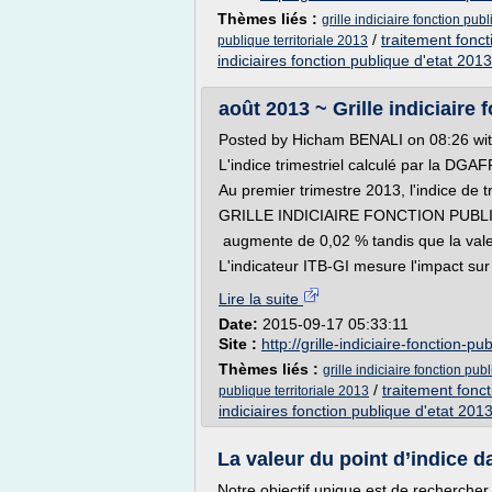
Thèmes liés :
grille indiciaire fonction pub
/
traitement foncti
publique territoriale 2013
indiciaires fonction publique d'etat 2013
août 2013 ~ Grille indiciaire 
Posted by Hicham BENALI on 08:26 w
L'indice trimestriel calculé par la DGAF
Au premier trimestre 2013, l'indice de t
GRILLE INDICIAIRE FONCTION PUBL
augmente de 0,02 % tandis que la valeu
L'indicateur ITB-GI mesure l'impact sur 
Lire la suite
Date:
2015-09-17 05:33:11
Site :
http://grille-indiciaire-fonction-pu
Thèmes liés :
grille indiciaire fonction pub
/
traitement foncti
publique territoriale 2013
indiciaires fonction publique d'etat 201
La valeur du point d’indice da
Notre objectif unique est de rechercher 