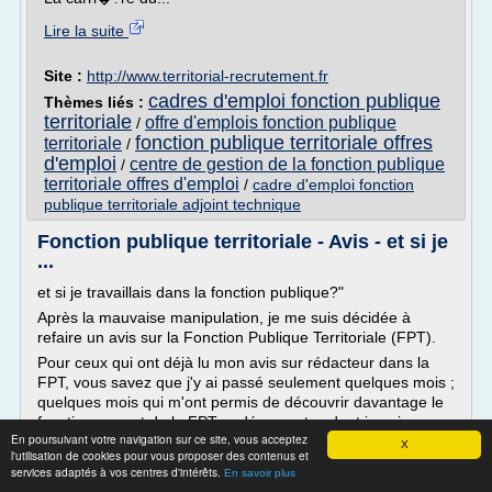
Lire la suite
Site :
http://www.territorial-recrutement.fr
cadres d'emploi fonction publique
Thèmes liés :
territoriale
offre d'emplois fonction publique
/
fonction publique territoriale offres
territoriale
/
d'emploi
centre de gestion de la fonction publique
/
territoriale offres d'emploi
/
cadre d'emploi fonction
publique territoriale adjoint technique
Fonction publique territoriale - Avis - et si je
...
et si je travaillais dans la fonction publique?"
Après la mauvaise manipulation, je me suis décidée à
refaire un avis sur la Fonction Publique Territoriale (FPT).
Pour ceux qui ont déjà lu mon avis sur rédacteur dans la
FPT, vous savez que j'y ai passé seulement quelques mois ;
quelques mois qui m'ont permis de découvrir davantage le
fonctionnement de la FPT ... découvertes dont je vais...
En poursuivant votre navigation sur ce site, vous acceptez
X
Lire la suite
l'utilisation de cookies pour vous proposer des contenus et
services adaptés à vos centres d'intérêts.
En savoir plus