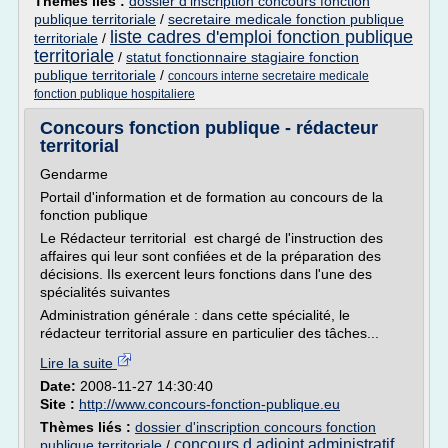
Thèmes liés :
dossier d'inscription concours fonction
publique territoriale
/
secretaire medicale fonction publique
liste cadres d'emploi fonction publique
territoriale
/
territoriale
/
statut fonctionnaire stagiaire fonction
publique territoriale
/
concours interne secretaire medicale
fonction publique hospitaliere
Concours fonction publique - rédacteur
territorial
Gendarme
Portail d'information et de formation au concours de la
fonction publique
Le Rédacteur territorial est chargé de l'instruction des
affaires qui leur sont confiées et de la préparation des
décisions. Ils exercent leurs fonctions dans l'une des
spécialités suivantes
Administration générale : dans cette spécialité, le
rédacteur territorial assure en particulier des tâches...
Lire la suite
Date:
2008-11-27 14:30:40
Site :
http://www.concours-fonction-publique.eu
Thèmes liés :
dossier d'inscription concours fonction
concours d adjoint administratif
publique territoriale
/