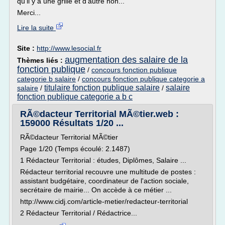
qu'il y a une grille et d'autre non...
Merci...
Lire la suite
Site :
http://www.lesocial.fr
augmentation des salaire de la
Thèmes liés :
fonction publique
/
concours fonction publique
categorie b salaire
/
concours fonction publique categorie a
titulaire fonction publique salaire
salaire
salaire
/
/
fonction publique categorie a b c
RÃ©dacteur Territorial MÃ©tier.web :
159000 Résultats 1/20 ...
RÃ©dacteur Territorial MÃ©tier
Page 1/20 (Temps écoulé: 2.1487)
1 Rédacteur Territorial : études, Diplômes, Salaire ...
Rédacteur territorial recouvre une multitude de postes :
assistant budgétaire, coordinateur de l'action sociale,
secrétaire de mairie... On accède à ce métier ...
http://www.cidj.com/article-metier/redacteur-territorial
2 Rédacteur Territorial / Rédactrice...