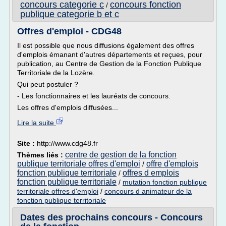
concours categorie c
concours fonction
/
publique categorie b et c
Offres d'emploi - CDG48
Il est possible que nous diffusions également des offres
d'emplois émanant d'autres départements et reçues, pour
publication, au Centre de Gestion de la Fonction Publique
Territoriale de la Lozère.
Qui peut postuler ?
- Les fonctionnaires et les lauréats de concours.
Les offres d'emplois diffusées...
Lire la suite
Site :
http://www.cdg48.fr
centre de gestion de la fonction
Thèmes liés :
publique territoriale offres d'emploi
offre d'emplois
/
fonction publique territoriale
offres d emplois
/
fonction publique territoriale
/
mutation fonction publique
territoriale offres d'emploi
/
concours d animateur de la
fonction publique territoriale
Dates des prochains concours - Concours