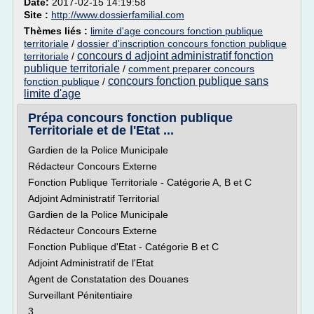
Date:
2017-02-15 14:19:58
Site :
http://www.dossierfamilial.com
Thèmes liés :
limite d'age concours fonction publique
territoriale
/
dossier d'inscription concours fonction publique
concours d adjoint administratif fonction
territoriale
/
publique territoriale
/
comment preparer concours
concours fonction publique sans
fonction publique
/
limite d'age
Prépa concours fonction publique
Territoriale et de l'Etat ...
Gardien de la Police Municipale
Rédacteur Concours Externe
Fonction Publique Territoriale - Catégorie A, B et C
Adjoint Administratif Territorial
Gardien de la Police Municipale
Rédacteur Concours Externe
Fonction Publique d'Etat - Catégorie B et C
Adjoint Administratif de l'Etat
Agent de Constatation des Douanes
Surveillant Pénitentiaire
3