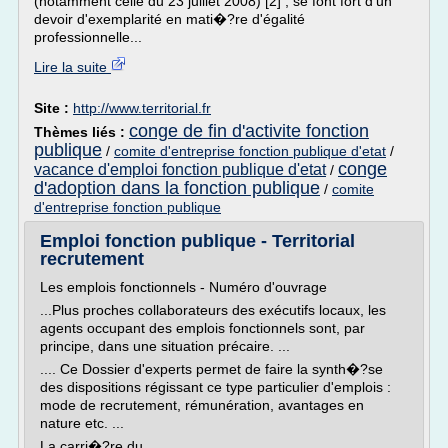
(notamment celle du 23 juillet 2008) [2] , se font fort d'un
devoir d'exemplarité en mati�?re d'égalité
professionnelle...
Lire la suite
Site :
http://www.territorial.fr
conge de fin d'activite fonction
Thèmes liés :
publique
/
comite d'entreprise fonction publique d'etat
/
conge
vacance d'emploi fonction publique d'etat
/
d'adoption dans la fonction publique
/
comite
d'entreprise fonction publique
Emploi fonction publique - Territorial
recrutement
Les emplois fonctionnels - Numéro d'ouvrage
...Plus proches collaborateurs des exécutifs locaux, les
agents occupant des emplois fonctionnels sont, par
principe, dans une situation précaire. ...
.... Ce Dossier d'experts permet de faire la synth�?se
des dispositions régissant ce type particulier d'emplois :
mode de recrutement, rémunération, avantages en
nature etc. ...
La carri�?re du...