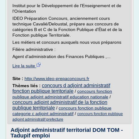
Institut pour le Développement de l'Enseignement et de
l'Orientation
IDEO Préparation Concours, anciennement cours
technique Cavalié/Deloustal, prépare aux concours de
catégories B et C de la Fonction Publique d'État et de la
Fonction publique Territoriale.
Les métiers et concours auxquels nous vous préparons
Filière administrative :
Agent d'administration des Finances Publiques ,...
Lire la suite
Site :
http://www.ideo-prepaconcours.fr
concours d adjoint administratif
Thèmes liés :
fonction publique territoriale
/
concours fonction
publique adjoint administratif education nationale
/
concours adjoint administratif de la fonction
publique territoriale
/
concours fonction publique
categorie c adjoint administratif
/
concours fonction publique
adjoint administratif prefecture
Adjoint administratif territorial DOM TOM -
Tadupif emploi