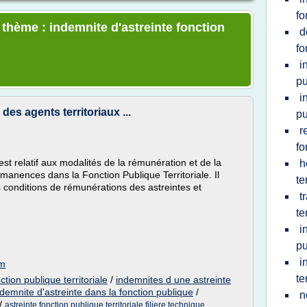
fo
 thème : indemnite d'astreinte fonction
d
fo
i
pu
i
des agents territoriaux ...
pu
r
fo
t relatif aux modalités de la rémunération et de la
h
anences dans la Fonction Publique Territoriale. Il
te
es conditions de rémunérations des astreintes et
t
te
i
pu
i
om
te
ction publique territoriale
/
indemnites d une astreinte
ndemnite d'astreinte dans la fonction publique
/
n
/
astreinte fonction publique territoriale filiere technique