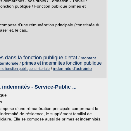
Vos démarches / Vos droits / Formation - Travail /
nction publique / Fonction publique primes et
 compose d'une rémunération principale (constituée du
ase" et, le cas...
s dans la fonction publique d'etat
/
montant
primes et indemnites fonction publique
erritoriale
/
/
indemnite d'astreinte
te fonction publique territoriale
 indemnités - Service-Public ...
ique
és
compose d'une rémunération principale comprenant le
l'indemnité de résidence, le supplément familial de
ndiciaire. Elle se compose aussi de primes et indemnités.