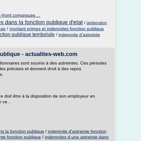
c-front.comarquag ...
s dans la fonction publique d'etat
/
deliberation
/
montant primes et indemnites fonction publique
iale
tion publique territoriale
/
indemnite d'astreinte
publique - actualites-web.com
ctionnaires sont soumis à des astreintes. Ces périodes
gles précises et donnent droit à des repos
s.
re doit être à la disposition de son employeur en
 ce...
ns la fonction publique
/
indemnite d'astreinte fonction
nte fonction publique
/
indemnites d une astreinte dans