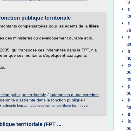
la
p
fo
onction publique territoriale
n
ontants compensatoires pour les agents de la filière
st
n
tes des ministères du développement durable et du
te
2005, qui transpose ces indemnités dans la FPT, n'a
i
dérer que ces montants s'appliquent aux agents
ho
c
de...
pu
ma
p
pu
ction publique territoriale
/
indemnites d une astreinte
ndemnite d'astreinte dans la fonction publique
/
h
/
astreinte fonction publique territoriale filiere technique
fo
t
l
lique territoriale (FPT ...
pu