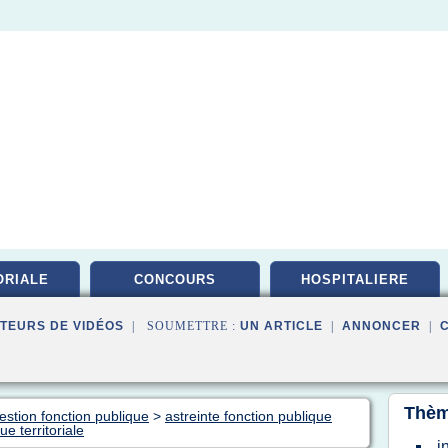
ORIALE
CONCOURS
HOSPITALIERE
TEURS DE VIDÉOS
| SOUMETTRE :
UN ARTICLE
|
ANNONCER
|
Thèm
estion fonction publique
>
astreinte fonction publique
e territoriale
i