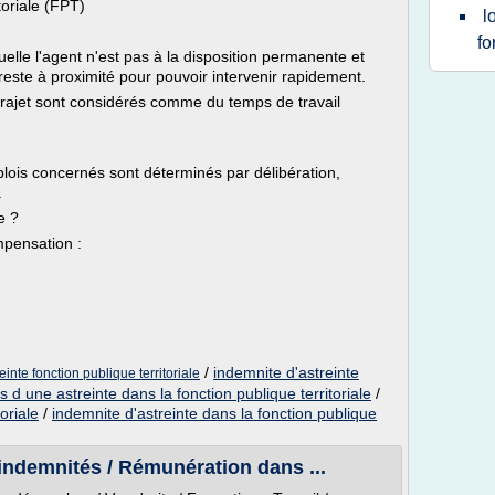
toriale (FPT)
l
fo
elle l'agent n'est pas à la disposition permanente et
este à proximité pour pouvoir intervenir rapidement.
 trajet sont considérés comme du temps de travail
plois concernés sont déterminés par délibération,
.
e ?
mpensation :
/
indemnite d'astreinte
einte fonction publique territoriale
 d une astreinte dans la fonction publique territoriale
/
oriale
/
indemnite d'astreinte dans la fonction publique
indemnités / Rémunération dans ...