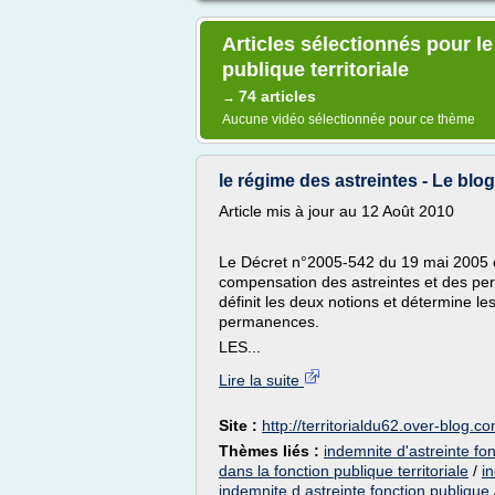
Articles sélectionnés pour le
publique territoriale
74 articles
→
Aucune vidéo sélectionnée pour ce thème
le régime des astreintes - Le blog 
Article mis à jour au 12 Août 2010
Le Décret n°2005-542 du 19 mai 2005 es
compensation des astreintes et des perm
définit les deux notions et détermine l
permanences.
LES...
Lire la suite
Site :
http://territorialdu62.over-blog.c
Thèmes liés :
indemnite d'astreinte fon
dans la fonction publique territoriale
/
i
indemnite d astreinte fonction publique