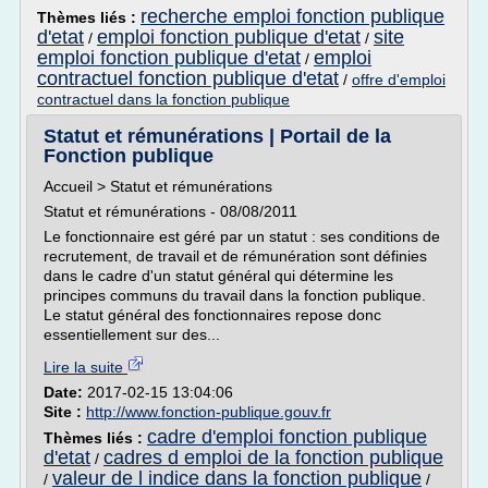
recherche emploi fonction publique
Thèmes liés :
d'etat
emploi fonction publique d'etat
site
/
/
emploi fonction publique d'etat
emploi
/
contractuel fonction publique d'etat
/
offre d'emploi
contractuel dans la fonction publique
Statut et rémunérations | Portail de la
Fonction publique
Accueil > Statut et rémunérations
Statut et rémunérations - 08/08/2011
Le fonctionnaire est géré par un statut : ses conditions de
recrutement, de travail et de rémunération sont définies
dans le cadre d'un statut général qui détermine les
principes communs du travail dans la fonction publique.
Le statut général des fonctionnaires repose donc
essentiellement sur des...
Lire la suite
Date:
2017-02-15 13:04:06
Site :
http://www.fonction-publique.gouv.fr
cadre d'emploi fonction publique
Thèmes liés :
d'etat
cadres d emploi de la fonction publique
/
valeur de l indice dans la fonction publique
/
/