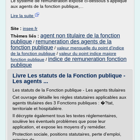
Le système de rémunération exposé ci-dessous s'applique
aux agents de la fonction publique,...
Lire la suite
Site :
insee.fr
agent non titulaire de la fonction
Thèmes liés :
publique
remuneration des agents de la
/
fonction publique
/
valeur mensuelle du point d'indice
de la fonction publique
/
valeur du point indice majore
indice de remuneration fonction
fonction publique
/
publique
Livre Les statuts de la Fonction publique -
Les agents ...
Les statuts de la Fonction publique - Les agents titulaires
Cet ouvrage détaille les règles statutaires applicables aux
agents titulaires des 3 Fonctions publiques : �?tat,
territoriale et hospitalière.
Il décrypte également tous les textes réglementaires,
soulève les éventuels problèmes que pose leur
application, et expose les moyens d'y remédier.
Protection sociale, positions statutaires, perte d'emploi,
principe de...