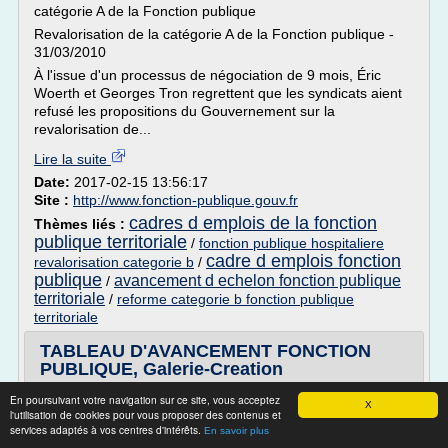
catégorie A de la Fonction publique
Revalorisation de la catégorie A de la Fonction publique -
31/03/2010
À l'issue d'un processus de négociation de 9 mois, Éric
Woerth et Georges Tron regrettent que les syndicats aient
refusé les propositions du Gouvernement sur la
revalorisation de...
Lire la suite
Date:
2017-02-15 13:56:17
Site :
http://www.fonction-publique.gouv.fr
cadres d emplois de la fonction
Thèmes liés :
publique territoriale
/
fonction publique hospitaliere
cadre d emplois fonction
revalorisation categorie b
/
publique
avancement d echelon fonction publique
/
territoriale
/
reforme categorie b fonction publique
territoriale
TABLEAU D'AVANCEMENT FONCTION
PUBLIQUE, Galerie-Creation
Recherche de tableau d'avancement fonction publique
En poursuivant votre navigation sur ce site, vous acceptez
X
l'utilisation de cookies pour vous proposer des contenus et
Liens commerciaux
services adaptés à vos centres d'intérêts.
En savoir plus
Le portail de la Fonction publique ... qui ont une valeur