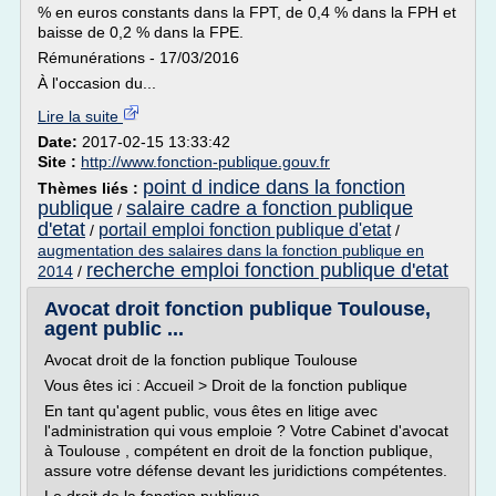
% en euros constants dans la FPT, de 0,4 % dans la FPH et
baisse de 0,2 % dans la FPE.
Rémunérations - 17/03/2016
À l'occasion du...
Lire la suite
Date:
2017-02-15 13:33:42
Site :
http://www.fonction-publique.gouv.fr
point d indice dans la fonction
Thèmes liés :
publique
salaire cadre a fonction publique
/
d'etat
portail emploi fonction publique d'etat
/
/
augmentation des salaires dans la fonction publique en
recherche emploi fonction publique d'etat
2014
/
Avocat droit fonction publique Toulouse,
agent public ...
Avocat droit de la fonction publique Toulouse
Vous êtes ici : Accueil > Droit de la fonction publique
En tant qu'agent public, vous êtes en litige avec
l'administration qui vous emploie ? Votre Cabinet d'avocat
à Toulouse , compétent en droit de la fonction publique,
assure votre défense devant les juridictions compétentes.