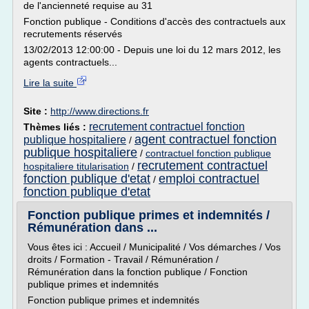
de l'ancienneté requise au 31
Fonction publique - Conditions d'accès des contractuels aux
recrutements réservés
13/02/2013 12:00:00 - Depuis une loi du 12 mars 2012, les
agents contractuels...
Lire la suite
Site :
http://www.directions.fr
recrutement contractuel fonction
Thèmes liés :
agent contractuel fonction
publique hospitaliere
/
publique hospitaliere
/
contractuel fonction publique
recrutement contractuel
hospitaliere titularisation
/
fonction publique d'etat
emploi contractuel
/
fonction publique d'etat
Fonction publique primes et indemnités /
Rémunération dans ...
Vous êtes ici : Accueil / Municipalité / Vos démarches / Vos
droits / Formation - Travail / Rémunération /
Rémunération dans la fonction publique / Fonction
publique primes et indemnités
Fonction publique primes et indemnités