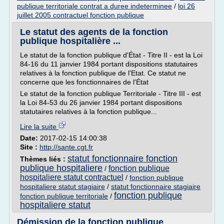
publique territoriale contrat a duree indeterminee
/
loi 26
juillet 2005 contractuel fonction publique
Le statut des agents de la fonction
publique hospitalière ...
Le statut de la fonction publique d'État - Titre II - est la Loi
84-16 du 11 janvier 1984 portant dispositions statutaires
relatives à la fonction publique de l'Etat. Ce statut ne
concerne que les fonctionnaires de l'État
Le statut de la fonction publique Territoriale - Titre III - est
la Loi 84-53 du 26 janvier 1984 portant dispositions
statutaires relatives à la fonction publique...
Lire la suite
Date:
2017-02-15 14:00:38
Site :
http://sante.cgt.fr
statut fonctionnaire fonction
Thèmes liés :
publique hospitaliere
fonction publique
/
hospitaliere statut contractuel
/
fonction publique
hospitaliere statut stagiaire
/
statut fonctionnaire stagiaire
fonction publique
fonction publique territoriale
/
hospitaliere statut
Démission de la fonction publique