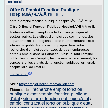
territoriale
Offre D Emploi Fonction Publique
HospitaliÃƒÆ’Ã‚Â¨re Ile ...
offre d emploi fonction publique hospitaliÃfÆ'Ã'Â¨re ile
Offre D Emploi Fonction Publique HospitaliÃfÆ'Ã'Â¨re Ile
Toutes les offres d'emploi de la fonction publique et du
secteur public. Les offres d'emploi des communes, des
départements, des régions et des intercommunalitésLe
site emploipublic.fr vous accompagne dans votre
recherche d'emploi public, avec de très nombreuses
offres d'emploi dans la Fonction Publique Tout l'emploi
public, les offres d'emploi, les métiers, le recrutement, les
concours et les statuts de la fonction publique territoriale,
hospitalière, de l'état Si...
Lire la suite
Site :
http://emploi.radiorumbavacilon.com
recherche emploi fonction
Thèmes liés :
publique d'etat
emploi fonction publique
/
d'etat
site emploi fonction publique d'etat
/
/
emploi contractuel fonction publique d'etat
/
offre d'emploi contractuel dans la fonction publique