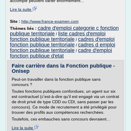
accomplir peuvent varier énormément...
Lire la suite
Site :
http://www.france-examen.com
cadre d'emploi categorie c fonction
Thèmes liés :
publique territoriale
liste cadres d'emploi
/
fonction publique territoriale
cadres d'emploi
/
fonction publique territoriale
cadres d emploi
/
fonction publique territoriale
cadre d'emploi
/
fonction publique d'etat
Faire carrière dans la Fonction publique -
Onisep
Peut-on travailler dans la fonction publique sans
concours ?
Toutes fonctions publiques confondues, un agent sur six
est contractuel (c'est-à-dire qu'il est engagé via un contrat
de droit privé de type CDD ou CDI, sans passer par les
concours). Ce mode de recrutement a été privilégié pour
trouver des profils aux compétences recherchées.
Toutefois, ces embauches sans concours devraient...
Lire la suite