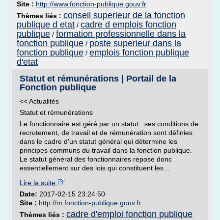
Site :
http://www.fonction-publique.gouv.fr
conseil superieur de la fonction
Thèmes liés :
publique d etat
cadre d emplois fonction
/
publique
formation professionnelle dans la
/
fonction publique
poste superieur dans la
/
fonction publique
emplois fonction publique
/
d'etat
Statut et rémunérations | Portail de la
Fonction publique
<< Actualités
Statut et rémunérations
Le fonctionnaire est géré par un statut : ses conditions de
recrutement, de travail et de rémunération sont définies
dans le cadre d'un statut général qui détermine les
principes communs du travail dans la fonction publique.
Le statut général des fonctionnaires repose donc
essentiellement sur des lois qui constituent les...
Lire la suite
Date:
2017-02-15 23:24:50
Site :
http://m.fonction-publique.gouv.fr
cadre d'emploi fonction publique
Thèmes liés :