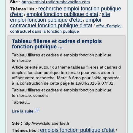
Site :
http://emploi.radiorumbavacilon.com
recherche emploi fonction publique
Thèmes liés :
d'etat
emploi fonction publique d'etat
site
/
/
emploi fonction publique d'etat
emploi
/
contractuel fonction publique d'etat
/
offre d'emploi
contractuel dans la fonction publique
Tableau filieres et cadres d emplois
fonction publique ...
Tableau filieres et cadres d emplois fonction publique
territoriale
Article orienté autour du thème tableau filieres et cadres d
emplois fonction publique territoriale pour vous aider à
affiner votre recherche. Merci à Arno pour l'aide apportée
à la construction de cette page le 19/04/2016 à 07h02.
Tableau filieres et cadres d emplois fonction publique
territoriale, conseils
Tableau...
Lire la suite
Site :
http://www.lululaberlue.fr
emplois fonction publique d'etat
Thèmes liés :
/