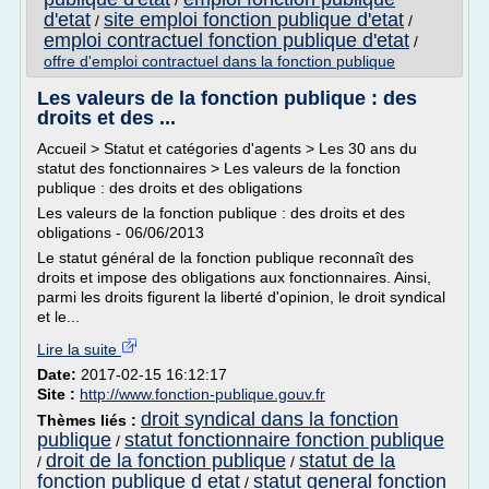
/
d'etat
site emploi fonction publique d'etat
/
/
emploi contractuel fonction publique d'etat
/
offre d'emploi contractuel dans la fonction publique
Les valeurs de la fonction publique : des
droits et des ...
Accueil > Statut et catégories d'agents > Les 30 ans du
statut des fonctionnaires > Les valeurs de la fonction
publique : des droits et des obligations
Les valeurs de la fonction publique : des droits et des
obligations - 06/06/2013
Le statut général de la fonction publique reconnaît des
droits et impose des obligations aux fonctionnaires. Ainsi,
parmi les droits figurent la liberté d'opinion, le droit syndical
et le...
Lire la suite
Date:
2017-02-15 16:12:17
Site :
http://www.fonction-publique.gouv.fr
droit syndical dans la fonction
Thèmes liés :
publique
statut fonctionnaire fonction publique
/
droit de la fonction publique
statut de la
/
/
fonction publique d etat
statut general fonction
/