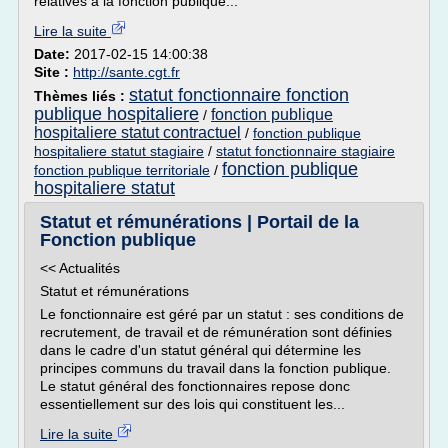
relatives à la fonction publique...
Lire la suite
Date:
2017-02-15 14:00:38
Site :
http://sante.cgt.fr
statut fonctionnaire fonction
Thèmes liés :
publique hospitaliere
fonction publique
/
hospitaliere statut contractuel
/
fonction publique
hospitaliere statut stagiaire
/
statut fonctionnaire stagiaire
fonction publique
fonction publique territoriale
/
hospitaliere statut
Statut et rémunérations | Portail de la
Fonction publique
<< Actualités
Statut et rémunérations
Le fonctionnaire est géré par un statut : ses conditions de
recrutement, de travail et de rémunération sont définies
dans le cadre d'un statut général qui détermine les
principes communs du travail dans la fonction publique.
Le statut général des fonctionnaires repose donc
essentiellement sur des lois qui constituent les...
Lire la suite