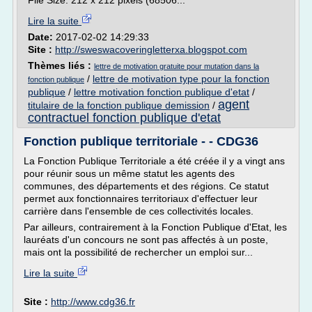
File Size: 212 x 212 pixels (68506...
Lire la suite
Date:
2017-02-02 14:29:33
Site :
http://sweswacoveringletterxa.blogspot.com
Thèmes liés :
lettre de motivation gratuite pour mutation dans la
/
lettre de motivation type pour la fonction
fonction publique
publique
/
lettre motivation fonction publique d'etat
/
agent
titulaire de la fonction publique demission
/
contractuel fonction publique d'etat
Fonction publique territoriale - - CDG36
La Fonction Publique Territoriale a été créée il y a vingt ans
pour réunir sous un même statut les agents des
communes, des départements et des régions. Ce statut
permet aux fonctionnaires territoriaux d'effectuer leur
carrière dans l'ensemble de ces collectivités locales.
Par ailleurs, contrairement à la Fonction Publique d'Etat, les
lauréats d'un concours ne sont pas affectés à un poste,
mais ont la possibilité de rechercher un emploi sur...
Lire la suite
Site :
http://www.cdg36.fr