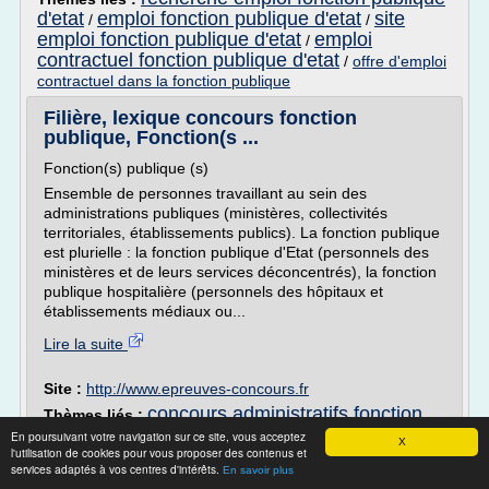
d'etat
emploi fonction publique d'etat
site
/
/
emploi fonction publique d'etat
emploi
/
contractuel fonction publique d'etat
/
offre d'emploi
contractuel dans la fonction publique
Filière, lexique concours fonction
publique, Fonction(s ...
Fonction(s) publique (s)
Ensemble de personnes travaillant au sein des
administrations publiques (ministères, collectivités
territoriales, établissements publics). La fonction publique
est plurielle : la fonction publique d'Etat (personnels des
ministères et de leurs services déconcentrés), la fonction
publique hospitalière (personnels des hôpitaux et
établissements médiaux ou...
Lire la suite
Site :
http://www.epreuves-concours.fr
concours administratifs fonction
Thèmes liés :
publique d'etat
avancement d echelon fonction
/
En poursuivant votre navigation sur ce site, vous acceptez
X
l'utilisation de cookies pour vous proposer des contenus et
publique territoriale
/
tableau d avancement fonction
services adaptés à vos centres d'intérêts.
concours administratifs
En savoir plus
publique territoriale
/