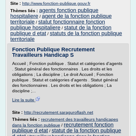
Site :
http://www.fonction-publique.gouv.fr
agents fonction publique
Thèmes liés :
hospitaliere
agent de la fonction publique
/
territoriale
statut fonctionnaire fonction
/
publique hospitaliere
statut de la fonction
/
publique d etat
statuts de la fonction publique
/
territoriale
Fonction Publique Recrutement
Travailleurs Handicap S
Accueil ; Fonction publique . Statut et catégories d'agents
. Statut général des fonctionnaires . Les droits et les
obligations ; La discipline ; Le droit Accueil ; Fonction
publique . Statut et catégories d'agents . Statut général
des fonctionnaires . Les droits et les obligations ; La
discipline ;...
Lire la suite
Site :
http://recrutement.saraguroflash.net
Thèmes liés :
recrutement des travailleurs handicapes
recrutement fonction
dans la fonction publique
/
publique d etat
statut de la fonction publique
/