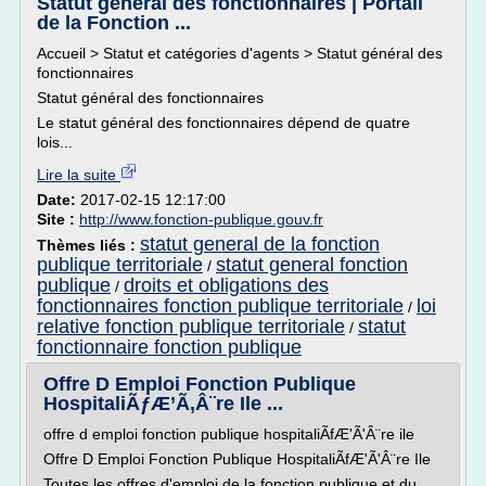
Statut général des fonctionnaires | Portail
de la Fonction ...
Accueil > Statut et catégories d'agents > Statut général des
fonctionnaires
Statut général des fonctionnaires
Le statut général des fonctionnaires dépend de quatre
lois...
Lire la suite
Date:
2017-02-15 12:17:00
Site :
http://www.fonction-publique.gouv.fr
statut general de la fonction
Thèmes liés :
publique territoriale
statut general fonction
/
publique
droits et obligations des
/
fonctionnaires fonction publique territoriale
loi
/
relative fonction publique territoriale
statut
/
fonctionnaire fonction publique
Offre D Emploi Fonction Publique
HospitaliÃƒÆ’Ã‚Â¨re Ile ...
offre d emploi fonction publique hospitaliÃfÆ'Ã'Â¨re ile
Offre D Emploi Fonction Publique HospitaliÃfÆ'Ã'Â¨re Ile
Toutes les offres d'emploi de la fonction publique et du