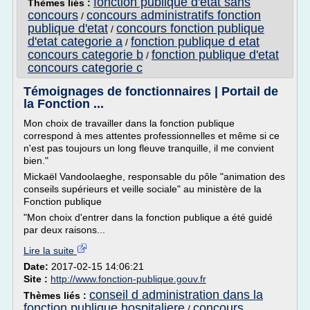
fonction publique d'etat sans
Thèmes liés :
concours
concours administratifs fonction
/
publique d'etat
concours fonction publique
/
d'etat categorie a
fonction publique d etat
/
concours categorie b
fonction publique d'etat
/
concours categorie c
Témoignages de fonctionnaires | Portail de
la Fonction ...
Mon choix de travailler dans la fonction publique
correspond à mes attentes professionnelles et même si ce
n'est pas toujours un long fleuve tranquille, il me convient
bien."
Mickaël Vandoolaeghe, responsable du pôle "animation des
conseils supérieurs et veille sociale" au ministère de la
Fonction publique
"Mon choix d'entrer dans la fonction publique a été guidé
par deux raisons...
Lire la suite
Date:
2017-02-15 14:06:21
Site :
http://www.fonction-publique.gouv.fr
conseil d administration dans la
Thèmes liés :
fonction publique hospitaliere
concours
/