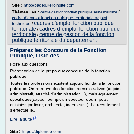
Site :
http://pages.keroinsite.com
Thèmes liés :
/
centre gestion fonction publique seine maritime
cadre d'emploi fonction publique territoriale adjoint
cadres d'emploi fonction publique
technique
/
territoriale
cadres d emploi fonction publique
/
territoriale
centre de gestion de la fonction
/
publique territoriale du departement
Préparez les Concours de la Fonction
Publique, Liste des ...
Foire aux questions
Présentation de la prépa aux concours de la fonction
publique
Toutes les professions existent aujourd'hui dans la fonction
publique. On retrouve des fonction administratives (adjoint
administratif, attaché d'administration...), mais également
spécifiques(sapeur-pompier, inspecteur des impôts,
cuisinier, jardinier, architecte, ingénieur...). Le recrutement
s'effectue le...
Lire la suite
Site :
https://diplomeo.com