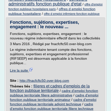
administratifs fonction publique d'etat
/
offre d'emploi
/
offres d emploi fonction
fonction publique hospitaliere paris
publique hospitaliere
/
offre d emploi infirmiere fonction publique
Fonctions, sujétions, expertises,
engagement : le nouveau ...
Fonctions, sujétions, expertises, engagement : le
nouveau régime indemnitaire effectif dans les collectivités
3 Mars 2016 , Rédigé par fnacfcftc50.over-blog.com
Le régime indemnitaire tenant compte des fonctions,
sujétions, expertises et engagement professionnel
(RIFSEEP) est désormais applicable à la fonction
publique...
Lire la suite
Site :
http://fnacfcftc50.over-blog.com
filieres et cadres d'emplois de la
Thèmes liés :
fonction publique territoriale
/
cadre d'emploi fonction
publique territoriale filiere administrative
/
cadre d'emploi
fonction publique territoriale animateur
/
cadre d'emploi
fonction publique territoriale adjoint technique
/
cadre
d'emploi fonction publique territoriale filiere technique