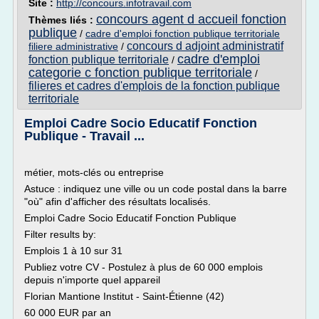
Site :
http://concours.infotravail.com
concours agent d accueil fonction
Thèmes liés :
publique
/
cadre d'emploi fonction publique territoriale
concours d adjoint administratif
filiere administrative
/
cadre d'emploi
fonction publique territoriale
/
categorie c fonction publique territoriale
/
filieres et cadres d'emplois de la fonction publique
territoriale
Emploi Cadre Socio Educatif Fonction
Publique - Travail ...
métier, mots-clés ou entreprise
Astuce : indiquez une ville ou un code postal dans la barre
"où" afin d'afficher des résultats localisés.
Emploi Cadre Socio Educatif Fonction Publique
Filter results by:
Emplois 1 à 10 sur 31
Publiez votre CV - Postulez à plus de 60 000 emplois
depuis n'importe quel appareil
Florian Mantione Institut - Saint-Étienne (42)
60 000 EUR par an