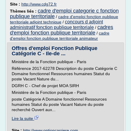
Site :
http://www.cdg72.fr
cadre d'emploi categorie c fonction
Thèmes liés :
publique territoriale
/
cadre d'emploi fonction publique
concours d adjoint
territoriale adjoint technique
/
cadres
administratif fonction publique territoriale
/
d'emploi fonction publique territoriale
/
cadre
d'emploi fonction publique territoriale animateur
Offres d'emploi Fonction Publique
Catégorie C - Ile-de ...
Ministère de la Fonction publique - Paris
Référence 2017-62278 Description du poste Catégorie C
Domaine fonctionnel Ressources humaines Statut du
poste Vacant Nature du...
DGRH C - Chef de projet MOA SIRH
Ministère de la Fonction publique - Paris
poste Catégorie A Domaine fonctionnel Ressources
humaines Statut du poste Vacant Nature du poste
recherché Ouvert aux...
Lire la suite
Site :
http://www.optioncarriere.com