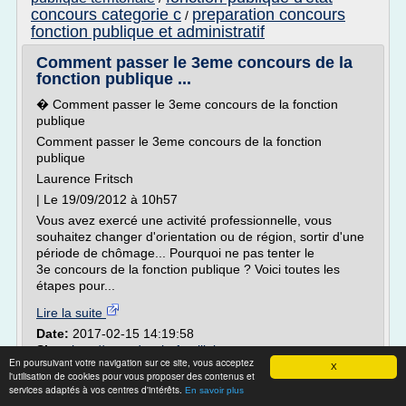
concours categorie c
preparation concours
/
fonction publique et administratif
Comment passer le 3eme concours de la
fonction publique ...
� Comment passer le 3eme concours de la fonction
publique
Comment passer le 3eme concours de la fonction
publique
Laurence Fritsch
| Le 19/09/2012 à 10h57
Vous avez exercé une activité professionnelle, vous
souhaitez changer d'orientation ou de région, sortir d'une
période de chômage... Pourquoi ne pas tenter le
3e concours de la fonction publique ? Voici toutes les
étapes pour...
Lire la suite
Date:
2017-02-15 14:19:58
Site :
http://www.dossierfamilial.com
En poursuivant votre navigation sur ce site, vous acceptez
X
Thèmes liés :
limite d'age concours fonction publique
l'utilisation de cookies pour vous proposer des contenus et
territoriale
/
dossier d'inscription concours fonction
services adaptés à vos centres d'intérêts.
En savoir plus
concours d adjoint administratif
publique territoriale
/