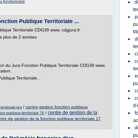
u fonctionnaire
d
te
p
ction Publique Territoriale ...
pu
lique Territoriale CDG39 www. cdgjura.fr.
ti
is plus de 2 années
d
te
c
c
ion du Jura Fonction Publique Territoriale CDG39 www.
te
tation:
e
blique Territoriale...
pu
c
c
d'
/
centre gestion fonction publique
erritoriale jura
centre de gestion de la
/
f
ion publique territoriale 76
ntre de gestion de la fonction publique territoriale 17
ac
d
pu