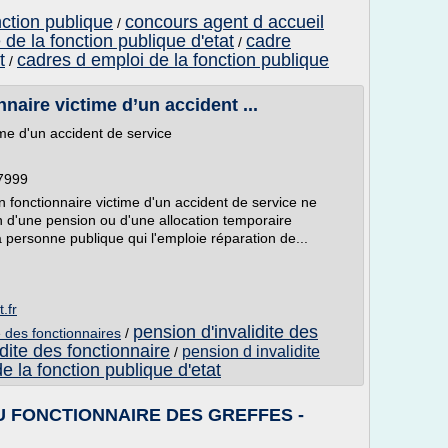
ction publique
concours agent d accueil
/
 de la fonction publique d'etat
cadre
/
t
cadres d emploi de la fonction publique
/
naire victime d’un accident ...
ime d'un accident de service
7999
un fonctionnaire victime d'un accident de service ne
n d'une pension ou d'une allocation temporaire
 personne publique qui l'emploie réparation de...
.fr
pension d'invalidite des
te des fonctionnaires
/
dite des fonctionnaire
pension d invalidite
/
e la fonction publique d'etat
U FONCTIONNAIRE DES GREFFES -