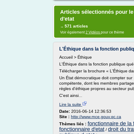
Articles sélectionnés pour le
d'etat
571 articles
→
Voir également
2 Vidéos
pour ce thème
L'Éthique dans la fonction publ
Accueil > Éthique
L'Éthique dans la fonction publique qu
Télécharger la brochure « L'Éthique da
Un État démocratique doit compter sur 
compétente, dont les membres partagen
règles d'éthique propres au secteur pub
C'est ainsi...
Lire la suite
Date:
2016-06-14 12:36:53
Site :
http://www.mce.gouv.qc.ca
fonctionnaire de la 
Thèmes liés :
fonctionnaire d'etat
droit du tr
/