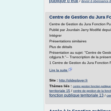
publique d etat
/
devoir d obeissance d
Centre de Gestion du Jura Fon
Centre de Gestion du Jura Fonction Pub
Publié par Jourdain Jarry Modifié depu
Intégrer
Présentations similaires
Plus de détails
Présentation au sujet: "Centre de Gest
cdgjura.fr."-- Transcription de la présen
1 Centre de Gestion du Jura Fonction Pu
Lire la suite
Site :
http://slideplayer.fr
Thèmes liés :
centre gestion fonction publique t
territoriale 15
/
centre de gestion de la fonct
fonction publique territoriale 13
/
ce