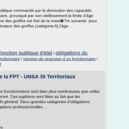
 publique commandé par la diminution des capacités
naire, provoqué par son vieillissement.la limite d'âge
ire des greffes est fixé de la mani�?re suivante :pour
rateur des greffes (catégorie A),l'âge...
fonction publique d'etat
obligations du
/
nctionnaire
/
pension de reversion d un fonctionnaire
/
e
e la FPT - UNSA 35 Territoriaux
les fonctionnaires sont bien plus nombreuses que celles
rivé. Ces sujétions sont liées au fait que les
érêt général. Deux grandes catégories d'obligations
gations professionnelles ...
om