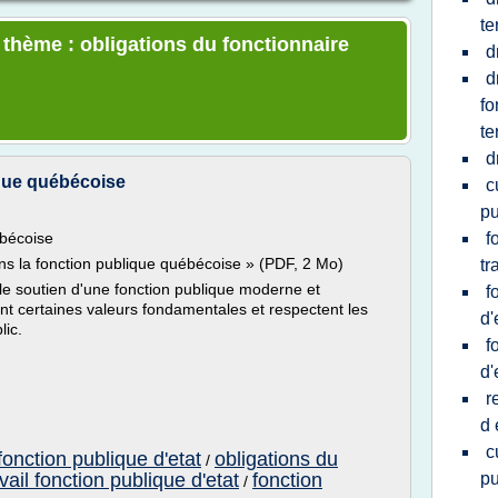
te
 thème : obligations du fonctionnaire
d
d
fo
te
d
ique québécoise
c
pu
ébécoise
f
ns la fonction publique québécoise » (PDF, 2 Mo)
tr
le soutien d'une fonction publique moderne et
f
t certaines valeurs fondamentales et respectent les
d'
lic.
f
d'
r
d 
c
fonction publique d'etat
obligations du
/
avail fonction publique d'etat
fonction
pu
/